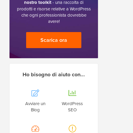
nostro toolkit
- una raccolta di
prodotti e risorse relative a WordPress
che ogni professionista dovrebbe
avere!
Scarica ora
Ho bisogno di aiuto con...
Avviare un
WordPress
Blog
SEO