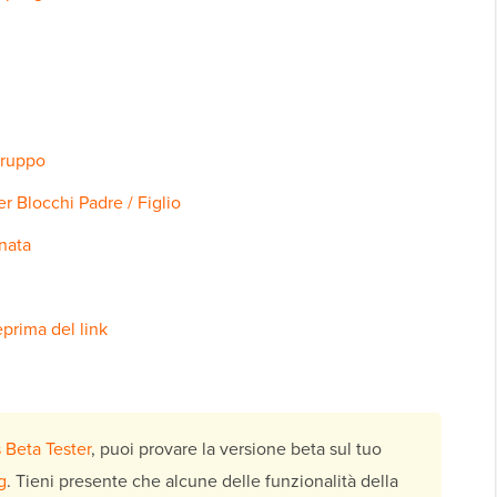
Gruppo
r Blocchi Padre / Figlio
gnata
prima del link
 Beta Tester
, puoi provare la versione beta sul tuo
g
. Tieni presente che alcune delle funzionalità della