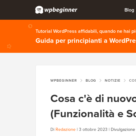
Blog
Tutorial WordPress affidabili, quando ne hai p
Guida per principianti a WordPr
WPBEGINNER
BLOG
NOTIZIE
COSA C'È D
Cosa c'è di nuov
(Funzionalità e S
Di
Redazione
|
3 ottobre 2023
|
Divulgazione 