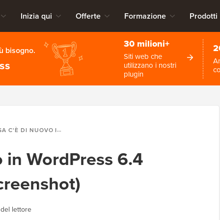
Inizia qui
Offerte
Formazione
Prodotti
30 milioni+
2
iù bisogno.
Siti web che
An
ess
utilizzano i nostri
c
plugin
I NUOVO IN WORDPRESS 6.4 (FUNZIONALITÀ E SCREENSHOT)
o in WordPress 6.4
creenshot)
del lettore