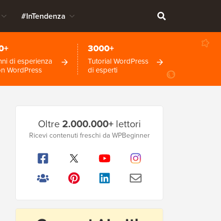
#InTendenza
0+
3000+
ni di esperienza
Tutorial WordPress
on WordPress
di esperti
Barra
Oltre
2.000.000+
lettori
laterale
Ricevi contenuti freschi da WPBeginner
principale