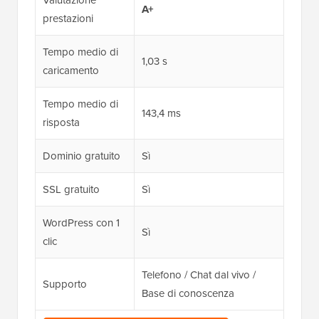
A+
prestazioni
Tempo medio di
1,03 s
caricamento
Tempo medio di
143,4 ms
risposta
Dominio gratuito
Sì
SSL gratuito
Sì
WordPress con 1
Sì
clic
Telefono / Chat dal vivo /
Supporto
Base di conoscenza