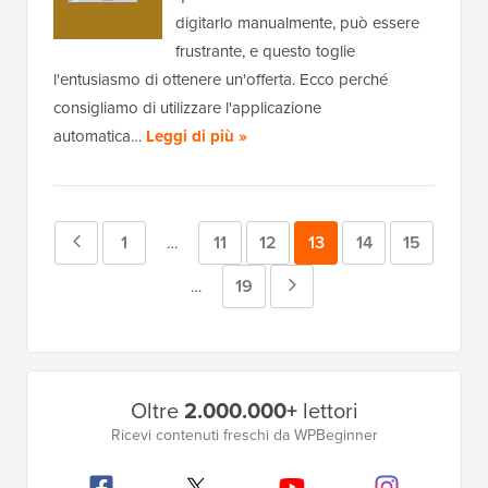
digitarlo manualmente, può essere
frustrante, e questo toglie
l'entusiasmo di ottenere un'offerta. Ecco perché
consigliamo di utilizzare l'applicazione
automatica…
Leggi di più »
Pagina
Pagina
1
Pagina
11
Pagina
12
Pagina
13
Pagina
14
Pagina
15
Pagine
…
intermedie
precedente
Pagina
19
Pagina
Pagine
…
omesse
intermedie
successiva
omesse
Barra
Oltre
2.000.000+
lettori
laterale
Ricevi contenuti freschi da WPBeginner
principale