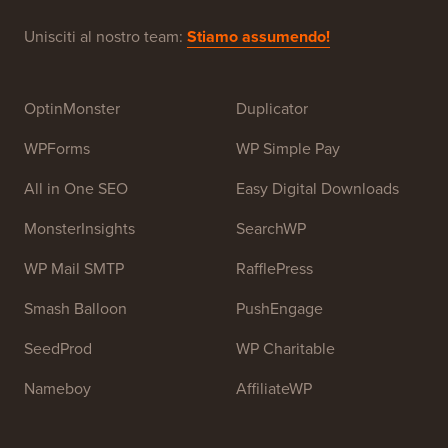
principianti. WPBeginner è stato fondato nel luglio
2009 da
Syed Balkhi
. L'obiettivo principale di questo
sito è fornire tutorial di WordPress di alta qualità e altre
risorse di formazione per aiutare le persone a imparare
WordPress e migliorare i propri siti web.
Unisciti al nostro team:
Stiamo assumendo!
OptinMonster
Duplicator
WPForms
WP Simple Pay
All in One SEO
Easy Digital Downloads
MonsterInsights
SearchWP
WP Mail SMTP
RafflePress