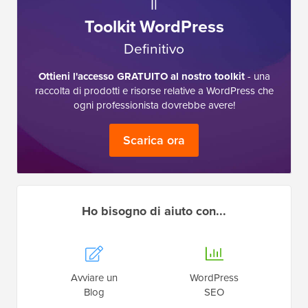
Il
Toolkit WordPress
Definitivo
Ottieni l'accesso GRATUITO al nostro toolkit
- una
raccolta di prodotti e risorse relative a WordPress che
ogni professionista dovrebbe avere!
Scarica ora
Ho bisogno di aiuto con...
Avviare un
WordPress
Blog
SEO