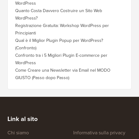
WordPress
WordPre
Quanto Costa Davvero Costruire un Sito Web
Come Sp
WordPress?
Dominio
Registrazione Gratuita: Workshop WordPress per
Come Pa
Principianti
Posizio
Qual è il Miglior Plugin Popup per WordPress?
Come Pa
(Confronto)
(Passo 
Confronto tra i 5 Migliori Plugin E-commerce per
Come Pa
WordPress
WordPr
Come Creare una Newsletter via Email nel MODO
Come Sp
GIUSTO (Passo dopo Passo)
Server 