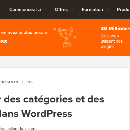
Commencez ici
Offres
Formation
Produi
30 Millions
en avez le plus besoin.
Sites web
ess
utilisant nos
plugins
ÉBUTANTS
COMMENT AJOUTER DES CATÉGORIES ET DES SOUS-CATÉGORIES DANS WORDPRESS
des catégories et des
 dans WordPress
ivulgation du lecteur