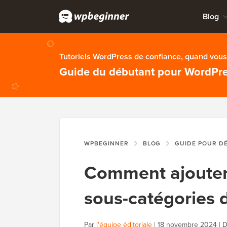
Blog
Tutoriels WordPress de confiance, quand vous 
Guide du débutant pour WordPr
WPBEGINNER
BLOG
GUIDE POUR D
Comment ajouter 
sous-catégories
Par
l'équipe éditoriale
|
18 novembre 2024
|
D