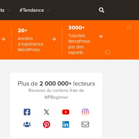
ts
#Tendance
3000+
+
20+
Tutoriels
Années
WordPress
d'expérience
par des
WordPress
experts
Barre
Plus de
2 000 000+
lecteurs
latérale
Recevez du contenu frais de
WPBeginner
principale