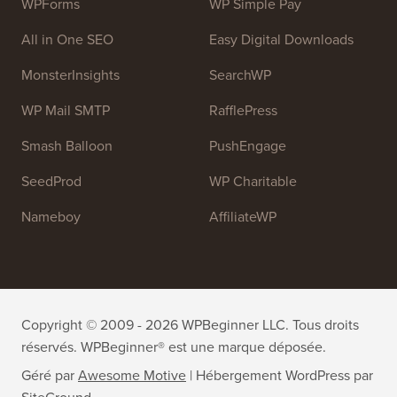
Rejoignez notre équipe :
Nous recrutons !
OptinMonster
Duplicator
WPForms
WP Simple Pay
All in One SEO
Easy Digital Downloads
MonsterInsights
SearchWP
WP Mail SMTP
RafflePress
Smash Balloon
PushEngage
SeedProd
WP Charitable
Nameboy
AffiliateWP