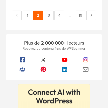
Page
Page
1
Page
2
Page
3
Page
4
Page
19
Page
Pages
…
intermédiaires
précédente
suivante
omises
Barre
Plus de
2 000 000+
lecteurs
latérale
Recevez du contenu frais de WPBeginner
principale