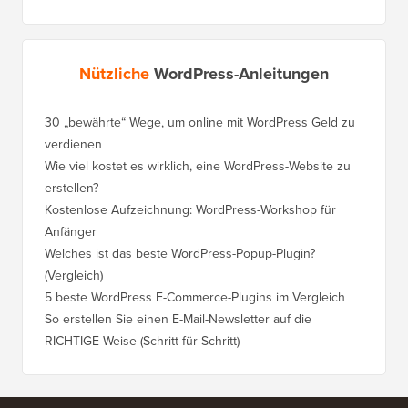
Nützliche
WordPress-Anleitungen
30 „bewährte“ Wege, um online mit WordPress Geld zu
So vers
verdienen
WordPre
Wie viel kostet es wirklich, eine WordPress-Website zu
So vers
erstellen?
Domain,
Kostenlose Aufzeichnung: WordPress-Workshop für
Wechsel
Anfänger
Ranking
Welches ist das beste WordPress-Popup-Plugin?
So wech
(Vergleich)
für Schri
5 beste WordPress E-Commerce-Plugins im Vergleich
So wech