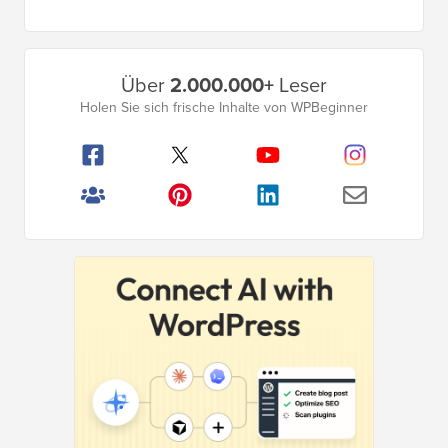
Seite
Primäres
Über
2.000.000+
Leser
Seitenleistenmenü
Holen Sie sich frische Inhalte von WPBeginner