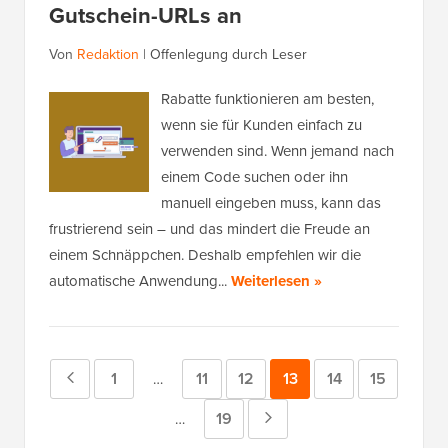
Gutschein-URLs an
Von
Redaktion
|
Offenlegung durch Leser
Rabatte funktionieren am besten,
wenn sie für Kunden einfach zu
verwenden sind. Wenn jemand nach
einem Code suchen oder ihn
manuell eingeben muss, kann das
frustrierend sein – und das mindert die Freude an
einem Schnäppchen. Deshalb empfehlen wir die
automatische Anwendung...
Weiterlesen »
Vorherige
Seite
1
Seite
11
Seite
12
Seite
13
Seite
14
Seite
15
Zwischenseiten
…
weggelassen
Seite
Seite
19
Nächste
Zwischenseiten
…
weggelassen