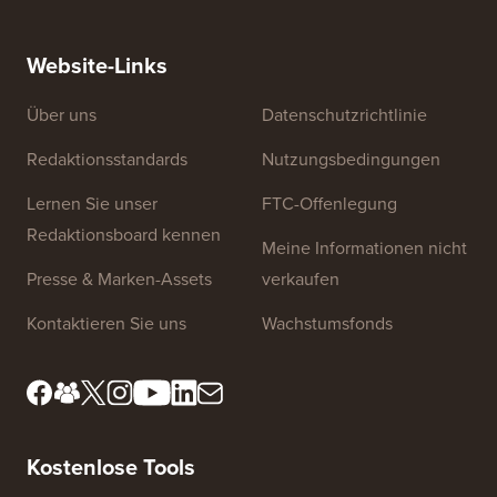
So erstellen Sie einen E-Mail-Newsletter auf die
So vers
RICHTIGE Weise (Schritt für Schritt)
einen n
Website-Links
Über uns
Datenschutzrichtlinie
Redaktionsstandards
Nutzungsbedingungen
Lernen Sie unser
FTC-Offenlegung
Redaktionsboard kennen
Meine Informationen nicht
Presse & Marken-Assets
verkaufen