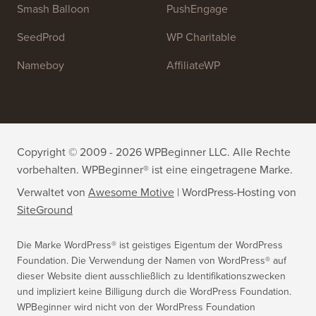
OptinMonster
Duplicator
WPForms
WP Simple Pay
All in One SEO
Easy Digital Downloads
MonsterInsights
SearchWP
WP Mail SMTP
RafflePress
Smash Balloon
PushEngage
SeedProd
WP Charitable
Nameboy
AffiliateWP
Copyright © 2009 - 2026 WPBeginner LLC. Alle Rechte
vorbehalten. WPBeginner® ist eine eingetragene Marke.