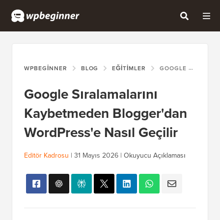
WPBEGINNER
BLOG
EĞITIMLER
GOOGLE SIRALAMALARINI KAYBETMEDEN BLOGGER'DAN WORDPRESS'E NASIL GEÇILIR
Google Sıralamalarını
Kaybetmeden Blogger'dan
WordPress'e Nasıl Geçilir
Editör Kadrosu
|
31 Mayıs 2026
|
Okuyucu Açıklaması