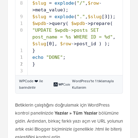
8
$slug
= 
explode
(
"/"
,
$row
-
>meta_value);
9
$slug
= 
explode
(
"."
,
$slug
[3]);
1
$wpdb
->query( 
$wpdb
->prepare( 
0
"UPDATE $wpdb->posts SET 
post_name = %s WHERE ID = %d"
, 
$slug
[0], 
$row
->post_id ) );
1
}
1
1
echo
"DONE"
;
2
1
}
3
WPCode ❤️ ile
WordPress'te 1 tıklamayla
barındırılır
Kullanım
Betiklerin çalıştığını doğrulamak için WordPress
kontrol panelinizde
Yazılar » Tüm Yazılar
bölümüne
gidin. Ardından, birkaç farklı yazı açın ve URL yolunun
artık eski Blogger biçiminizle (genellikle .html ile biten)
eşleştiğini kontrol edin.