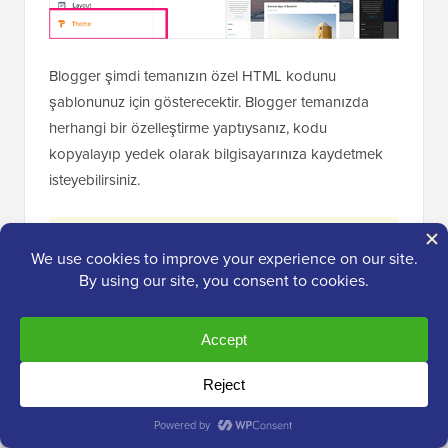
Blogger şimdi temanızın özel HTML kodunu
şablonunuz için gösterecektir. Blogger temanızda
herhangi bir özelleştirme yaptıysanız, kodu
kopyalayıp yedek olarak bilgisayarınıza kaydetmek
isteyebilirsiniz.
⚠️ Herhangi bir şeyi silmeden önce, mevcut
Blogger tema HTML'sinin TAMAMINI
kopyalayın ve bilgisayarınızdaki bir metin
dosyasına kaydedin. Bu sizin tek yedeğinizdir.
Yönlendirmeyi geri almak veya orijinal Blogger
temanızı geri yüklemek isterseniz buna
ihtiyacınız olacaktır.