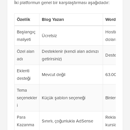
İki platformun genel bir karşılaştırması aşağıdadır:
Özellik
Blog Yazarı
WordPress.o
Başlangıç
Hosting için
Ücretsiz
maliyeti
dolarından ba
Özel alan
Desteklenir (kendi alan adınızı
Desteklenir, g
adı
getirirsiniz)
Eklenti
Mevcut değil
63.000'den fa
desteği
Tema
seçenekler
Küçük şablon seçeneği
Binlerce ücr
i
Para
Reklamlar, bağ
Sınırlı, çoğunlukla AdSense
Kazanma
kurslar ve da