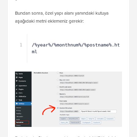
Bundan sonra, özel yapı alanı yanındaki kutuya
aşağıdaki metni eklemeniz gerekir:
1
/%year%/%monthnum%/%postname%.ht
ml