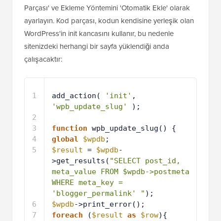
Parçası' ve Ekleme Yöntemini 'Otomatik Ekle' olarak
ayarlayın. Kod parçası, kodun kendisine yerleşik olan
WordPress'in init kancasını kullanır, bu nedenle
sitenizdeki herhangi bir sayfa yüklendiği anda
çalışacaktır:
1
add_action( 
'init'
, 
'wpb_update_slug'
);
2
3
function
wpb_update_slug() {
4
global
$wpdb
;
5
$result
= 
$wpdb
-
>get_results(
"SELECT post_id, 
meta_value FROM $wpdb->postmeta 
WHERE meta_key = 
'blogger_permalink' "
);
6
$wpdb
->print_error();
7
foreach
(
$result
as
$row
){