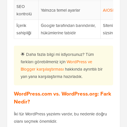
SEO
Yalnızca temel ayarlar
AIOSEO
gibi
kontrolü
İçerik
Google tarafından barındırılır,
Sitenizin, içer
sahipliği
hükümlerine tabidir
sizsiniz
🌟 Daha fazla bilgi mi istiyorsunuz? Tüm
farkları görebilmeniz için
WordPress ve
Blogger karşılaştırması
hakkında ayrıntılı bir
yan yana karşılaştırma hazırladık.
WordPress.com vs. WordPress.org: Fark
Nedir?
İki tür WordPress yazılımı vardır, bu nedenle doğru
olanı seçmek önemlidir.