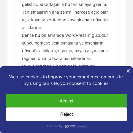
geliştirici arkadaşımla bu tartışmaya girerim.
Tartışmalarının ana zemini, herkese açık olan
açık kaynak kodundan kaynaklanan güvenlik
açıklarıdır.
Bence bu bir anlamda WordPress'in gücüdür,
çünkü herkese açık olmasına ve insanların
güvenlik açıkları için yer açmaya çalışmasına
rağmen bunu başaramamaktadırlar.
Dünya çapındaki WordPress geliştirici
topluluğunu takdir etmeliyiz, bu da onu herkes
için kusursuz, güvenli ve kullanılabilir hale
getirir.
Yanıtla
Dennis Muthomi