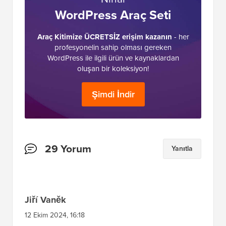
WordPress Araç Seti
Araç Kitimize ÜCRETSİZ erişim kazanın
- her
profesyonelin sahip olması gereken
WordPress ile ilgili ürün ve kaynaklardan
oluşan bir koleksiyon!
Şimdi İndir
Okuyucu
29 Yorum
Yanıtla
Etkileşimleri
Jiří Vaněk
12 Ekim 2024, 16:18