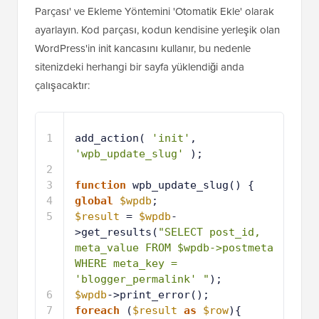
Parçası' ve Ekleme Yöntemini 'Otomatik Ekle' olarak
ayarlayın. Kod parçası, kodun kendisine yerleşik olan
WordPress'in init kancasını kullanır, bu nedenle
sitenizdeki herhangi bir sayfa yüklendiği anda
çalışacaktır:
1
add_action( 
'init'
, 
'wpb_update_slug'
);
2
3
function
wpb_update_slug() {
4
global
$wpdb
;
5
$result
= 
$wpdb
-
>get_results(
"SELECT post_id, 
meta_value FROM $wpdb->postmeta 
WHERE meta_key = 
'blogger_permalink' "
);
6
$wpdb
->print_error();
7
foreach
(
$result
as
$row
){