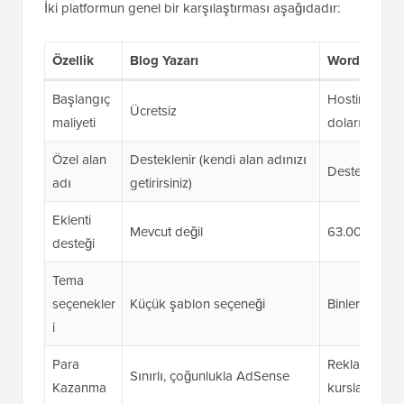
İki platformun genel bir karşılaştırması aşağıdadır:
Özellik
Blog Yazarı
WordPress.o
Başlangıç
Hosting için
Ücretsiz
maliyeti
dolarından ba
Özel alan
Desteklenir (kendi alan adınızı
Desteklenir, g
adı
getirirsiniz)
Eklenti
Mevcut değil
63.000'den fa
desteği
Tema
seçenekler
Küçük şablon seçeneği
Binlerce ücr
i
Para
Reklamlar, bağ
Sınırlı, çoğunlukla AdSense
Kazanma
kurslar ve da