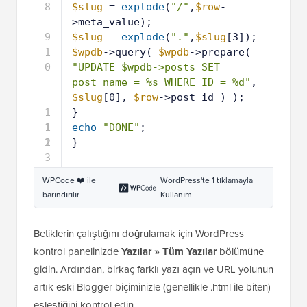
8
$slug
= 
explode
(
"/"
,
$row
-
>meta_value);
9
$slug
= 
explode
(
"."
,
$slug
[3]);
1
$wpdb
->query( 
$wpdb
->prepare( 
0
"UPDATE $wpdb->posts SET 
post_name = %s WHERE ID = %d"
, 
$slug
[0], 
$row
->post_id ) );
1
}
1
1
echo
"DONE"
;
2
1
}
3
WPCode ❤️ ile
WordPress'te 1 tıklamayla
barındırılır
Kullanım
Betiklerin çalıştığını doğrulamak için WordPress
kontrol panelinizde
Yazılar » Tüm Yazılar
bölümüne
gidin. Ardından, birkaç farklı yazı açın ve URL yolunun
artık eski Blogger biçiminizle (genellikle .html ile biten)
eşleştiğini kontrol edin.