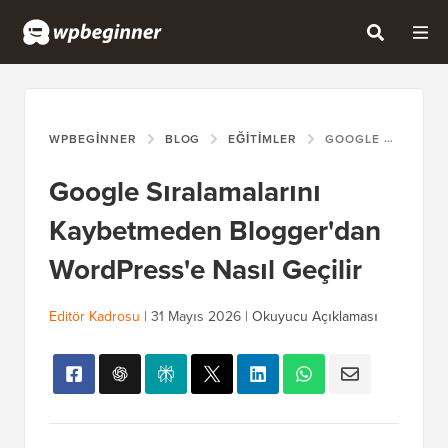
WPBEGINNER
BLOG
EĞITIMLER
GOOGLE SIRALAMALARINI KAYBETMEDEN BLOGGER'DAN WORDPRESS'E NASIL GEÇILIR
Google Sıralamalarını
Kaybetmeden Blogger'dan
WordPress'e Nasıl Geçilir
Editör Kadrosu
|
31 Mayıs 2026
|
Okuyucu Açıklaması