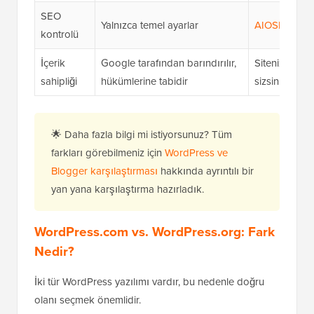
SEO
Yalnızca temel ayarlar
AIOSEO
gibi
kontrolü
İçerik
Google tarafından barındırılır,
Sitenizin, içer
sahipliği
hükümlerine tabidir
sizsiniz
🌟 Daha fazla bilgi mi istiyorsunuz? Tüm
farkları görebilmeniz için
WordPress ve
Blogger karşılaştırması
hakkında ayrıntılı bir
yan yana karşılaştırma hazırladık.
WordPress.com vs. WordPress.org: Fark
Nedir?
İki tür WordPress yazılımı vardır, bu nedenle doğru
olanı seçmek önemlidir.