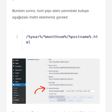
Bundan sonra, özel yapı alanı yanındaki kutuya
aşağıdaki metni eklemeniz gerekir:
1
/%year%/%monthnum%/%postname%.ht
ml