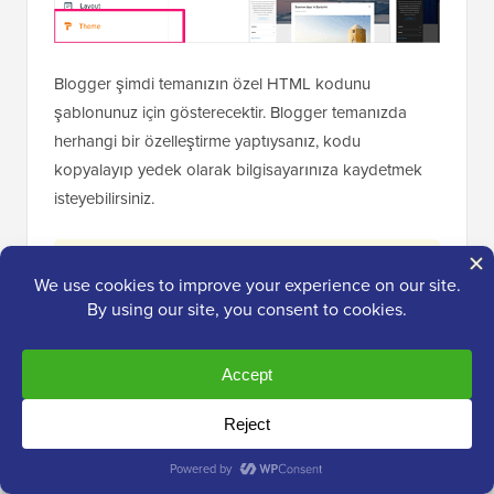
Blogger şimdi temanızın özel HTML kodunu
şablonunuz için gösterecektir. Blogger temanızda
herhangi bir özelleştirme yaptıysanız, kodu
kopyalayıp yedek olarak bilgisayarınıza kaydetmek
isteyebilirsiniz.
⚠️ Herhangi bir şeyi silmeden önce, mevcut
Blogger tema HTML'sinin TAMAMINI
kopyalayın ve bilgisayarınızdaki bir metin
dosyasına kaydedin. Bu sizin tek yedeğinizdir.
Yönlendirmeyi geri almak veya orijinal Blogger
temanızı geri yüklemek isterseniz buna
ihtiyacınız olacaktır.