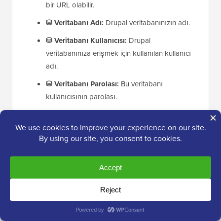
bir URL olabilir.
⛁ Veritabanı Adı:
Drupal veritabanınızın adı.
⛁ Veritabanı Kullanıcısı:
Drupal
veritabanınıza erişmek için kullanılan kullanıcı
adı.
⛁ Veritabanı Parolası:
Bu veritabanı
kullanıcısının parolası.
⛁ Tablo ön eki:
Drupal, veritabanında işleri
düzenli tutmak için tablo ön ekleri kullanır.
Buraya Drupal tablo ön ekinizi girmeniz
gerekecektir. Genellikle
gibi bir
drupal_
şeydir.