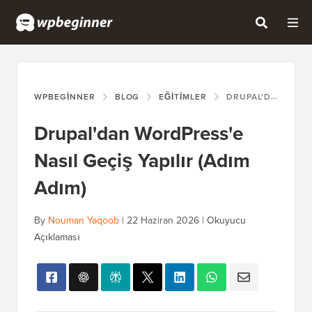
WPBEGINNER
BLOG
EĞITIMLER
DRUPAL'DAN WORDPRESS'E NASIL GEÇIŞ YAPILIR (ADIM ADIM)
Drupal'dan WordPress'e
Nasıl Geçiş Yapılır (Adım
Adım)
By
Nouman Yaqoob
|
22 Haziran 2026
|
Okuyucu
Açıklaması