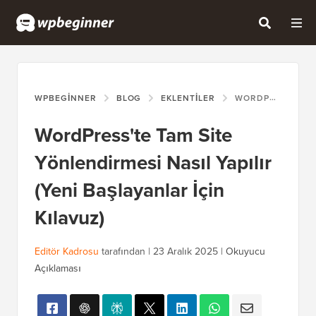
WPBEGINNER
BLOG
EKLENTILER
WORDPRESS'TE TAM SITE YÖNLENDIRMESI NASIL YAPILIR (YENI BAŞLAYANLAR İÇIN KILAVUZ)
WordPress'te Tam Site
Yönlendirmesi Nasıl Yapılır
(Yeni Başlayanlar İçin
Kılavuz)
Editör Kadrosu
tarafından |
23 Aralık 2025
|
Okuyucu
Açıklaması