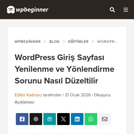
WPBEGINNER
BLOG
EĞITIMLER
WORDPRESS GIRIŞ SAYFASI YENILENME VE YÖNLENDIRME SORUNU NASIL DÜZELTILIR
WordPress Giriş Sayfası
Yenilenme ve Yönlendirme
Sorunu Nasıl Düzeltilir
Editör Kadrosu
tarafından |
21 Ocak 2026
|
Okuyucu
Açıklaması