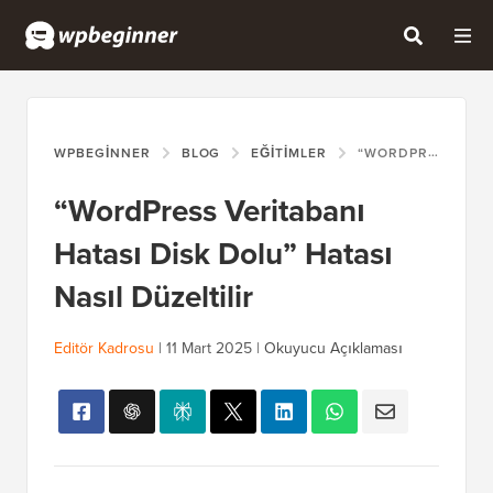
WPBEGINNER
BLOG
EĞITIMLER
“WORDPRESS VERITABANI HATASI DISK DOLU” HATASI NASIL DÜZELTILIR
“WordPress Veritabanı
Hatası Disk Dolu” Hatası
Nasıl Düzeltilir
Editör Kadrosu
|
11 Mart 2025
|
Okuyucu Açıklaması