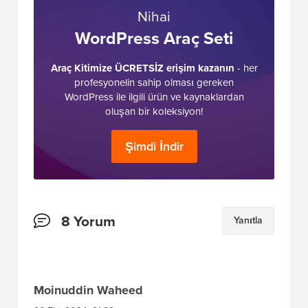
Nihai
WordPress Araç Seti
Araç Kitimize ÜCRETSİZ erişim kazanın
- her
profesyonelin sahip olması gereken
WordPress ile ilgili ürün ve kaynaklardan
oluşan bir koleksiyon!
Şimdi İndir
Okuyucu
8 Yorum
Yanıtla
Etkileşimleri
Moinuddin Waheed