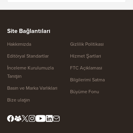
Site Bağlantıları
Hakkımızda
Gizlilik Politikası
Editöryal Standartlar
Hizmet Şartları
İnceleme Kurulumuzla
FTC Açıklaması
Tanışın
Bilgilerimi Satma
Basın ve Marka Varlıkları
Büyüme Fonu
Bize ulaşın