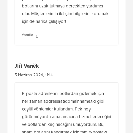
botlarını uzak tutmaya gerçekten yardımcı
olur. Müşterilerimin iletişim bilgilerini korumak
için de harika çalışıyor!
Yanıtla
Jiří Vaněk
5 Haziran 2024, 11:14
E-posta adreslerini botlardan gizlemek için
her zaman address(at)domainname.tld gibi
çeşitli yöntemler kullandım. Pek hoş
görünmüyordu ama amacına hizmet edeceğini
ve botlardan kaçınacağını umuyordum. Bu,
spam botlarını kandırmak için tam e-postayı