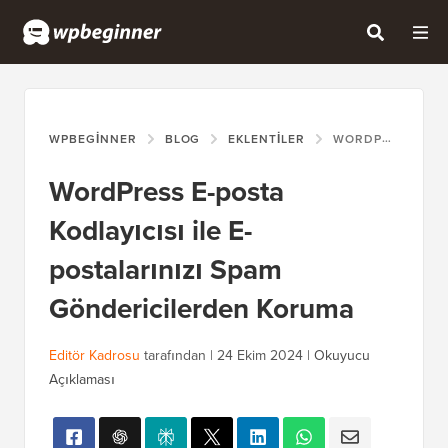
WPBEGINNER
BLOG
EKLENTILER
WORDPRESS E-POSTA KODLAYICISI ILE E-POSTALARINIZI SPAM GÖNDERICILERDEN KORUMA
WordPress E-posta
Kodlayıcısı ile E-
postalarınızı Spam
Göndericilerden Koruma
Editör Kadrosu
tarafından |
24 Ekim 2024
|
Okuyucu
Açıklaması