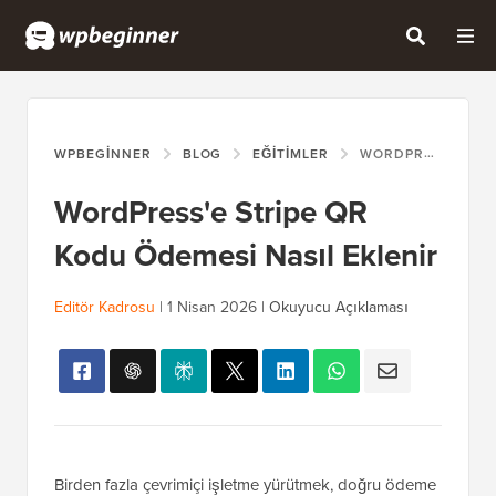
WPBEGINNER
BLOG
EĞITIMLER
WORDPRESS'E STRIPE QR KODU ÖDEMESI NASIL EKLENIR
WordPress'e Stripe QR
Kodu Ödemesi Nasıl Eklenir
Editör Kadrosu
|
1 Nisan 2026
|
Okuyucu Açıklaması
Birden fazla çevrimiçi işletme yürütmek, doğru ödeme