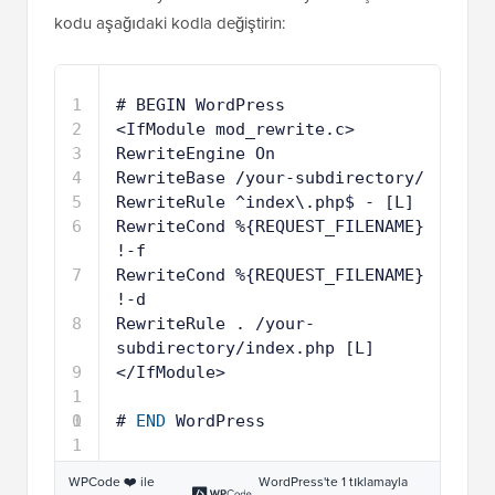
kodu aşağıdaki kodla değiştirin:
1
# BEGIN WordPress
2
<IfModule mod_rewrite.c>
3
RewriteEngine On
4
RewriteBase /your-subdirectory/
5
RewriteRule ^index\.php$ - [L]
6
RewriteCond %{REQUEST_FILENAME} 
!-f
7
RewriteCond %{REQUEST_FILENAME} 
!-d
8
RewriteRule . /your-
subdirectory/index.php [L]
9
</IfModule>
1
0
1
# 
END
WordPress
1
WPCode ❤️ ile
WordPress'te 1 tıklamayla