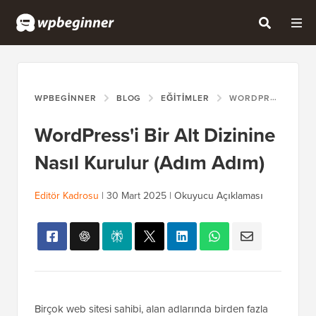
WPBEGINNER
BLOG
EĞITIMLER
WORDPRESS'I BIR ALT DIZININE NASIL KURULUR (ADIM ADIM)
WordPress'i Bir Alt Dizinine
Nasıl Kurulur (Adım Adım)
Editör Kadrosu
|
30 Mart 2025
|
Okuyucu Açıklaması
Birçok web sitesi sahibi, alan adlarında birden fazla