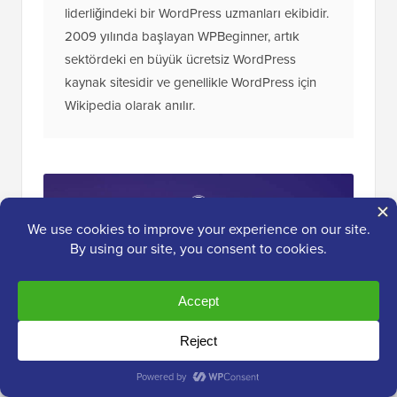
liderliğindeki bir WordPress uzmanları ekibidir.
2009 yılında başlayan WPBeginner, artık
sektördeki en büyük ücretsiz WordPress
kaynak sitesidir ve genellikle WordPress için
Wikipedia olarak anılır.
Nihai
WordPress Araç Seti
Araç Kitimize ÜCRETSİZ erişim kazanın
- her
profesyonelin sahip olması gereken
WordPress ile ilgili ürün ve kaynaklardan
oluşan bir koleksiyon!