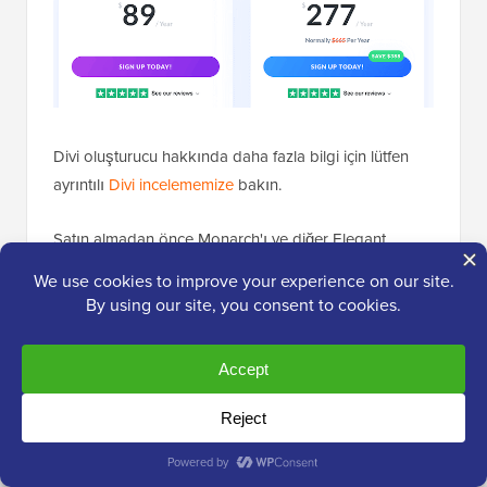
Divi oluşturucu hakkında daha fazla bilgi için lütfen
ayrıntılı
Divi incelememize
bakın.
Satın almadan önce Monarch'ı ve diğer Elegant
Themes ürünlerini denemek ister misiniz? O zaman
ücretsiz 30 günlük deneme sunuyorlar. Bundan sonra,
seçebileceğiniz birkaç farklı plan var:
Divi.
Yıllık 89 ABD doları karşılığında,
Monarch,
Bloom
ve diğer ürünleri istediğiniz
kadar web sitesinde kullanabilirsiniz. Ek bir
bonus olarak, bu plan 300'den fazla web sitesi