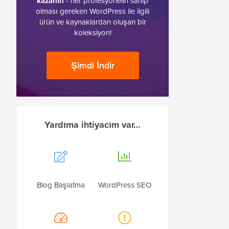
kazanın
- her profesyonelin sahip
olması gereken WordPress ile ilgili
ürün ve kaynaklardan oluşan bir
koleksiyon!
Şimdi İndir
Yardıma ihtiyacım var…
Blog Başlatma
WordPress SEO