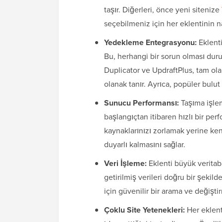
taşır. Diğerleri, önce yeni sitenize
seçebilmeniz için her eklentinin na
Yedekleme Entegrasyonu:
Eklent
Bu, herhangi bir sorun olması dur
Duplicator ve UpdraftPlus, tam ol
olanak tanır. Ayrıca, popüler bulu
Sunucu Performansı:
Taşıma işlem
başlangıçtan itibaren hızlı bir pe
kaynaklarınızı zorlamak yerine kend
duyarlı kalmasını sağlar.
Veri İşleme:
Eklenti büyük veritaban
getirilmiş verileri doğru bir şeki
için güvenilir bir arama ve değiştir
Çoklu Site Yetenekleri:
Her eklen