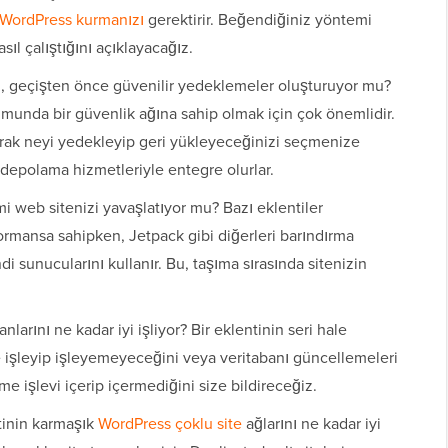
WordPress kurmanızı
gerektirir. Beğendiğiniz yöntemi
sıl çalıştığını açıklayacağız.
i, geçişten önce güvenilir yedeklemeler oluşturuyor mu?
umunda bir güvenlik ağına sahip olmak için çok önemlidir.
arak neyi yedekleyip geri yükleyeceğinizi seçmenize
t depolama hizmetleriyle entegre olurlar.
i web sitenizi yavaşlatıyor mu? Bazı eklentiler
rformansa sahipken, Jetpack gibi diğerleri barındırma
i sunucularını kullanır. Bu, taşıma sırasında sitenizin
larını ne kadar iyi işliyor? Bir eklentinin seri hale
lde işleyip işleyemeyeceğini veya veritabanı güncellemeleri
me işlevi içerip içermediğini size bildireceğiz.
tinin karmaşık
WordPress çoklu site
ağlarını ne kadar iyi