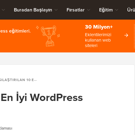
Buradan Başlayın
Fırsatlar
Eğitim
Ürü
30 Milyon+
ss eğitimleri.
Eklentilerimizi
kullanan web
siteleri
ILAN 10 EN İYI WORDPRESS TAŞIMA EKLENTISI
0 En İyi WordPress
laması