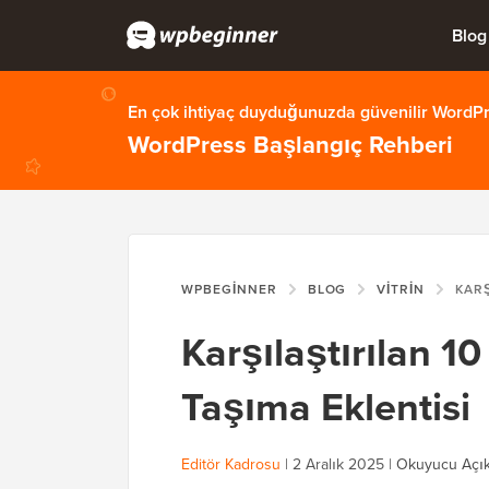
Blog
En çok ihtiyaç duyduğunuzda güvenilir WordPre
WordPress Başlangıç Rehberi
WPBEGINNER
BLOG
VITRIN
KARŞILAŞTIR
Karşılaştırılan 1
Taşıma Eklentisi
Editör Kadrosu
|
2 Aralık 2025
|
Okuyucu Açık