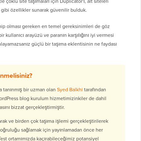
le çoklu site taşımaları için Duplicator'ı, alt siteleri
ibi özellikler sunarak güvenilir bulduk.
sahip olması gereken en temel gereksinimleri de göz
 kullanıcı arayüzü ve paranın karşılığını iyi vermesi
anlayamazsanız güçlü bir taşıma eklentisinin ne faydası
melisiniz?
 tanınmış bir uzman olan
Syed Balkhi
tarafından
WordPress blog kurulum hizmetimizinkiler de dahil
sını bizzat gerçekleştirmiştir.
larak ve birden çok taşıma işlemi gerçekleştirilerek
 Doğruluğu sağlamak için yayınlamadan önce her
. Test ortamımızda kaçırabileceğimiz potansiyel