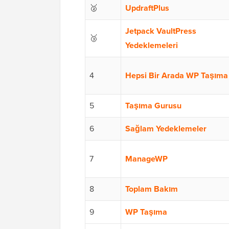
🥈
UpdraftPlus
Jetpack VaultPress
🥉
Yedeklemeleri
4
Hepsi Bir Arada WP Taşıma
5
Taşıma Gurusu
6
Sağlam Yedeklemeler
7
ManageWP
8
Toplam Bakım
9
WP Taşıma