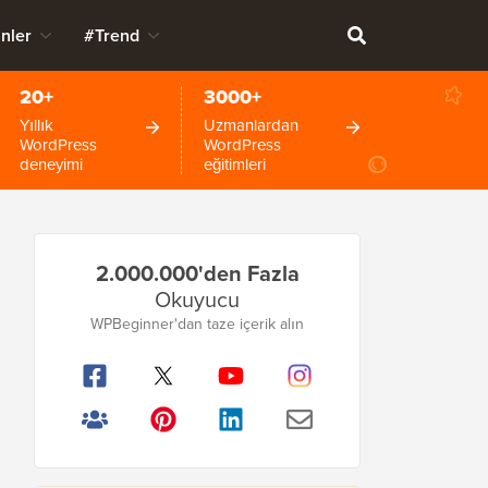
nler
#Trend
20+
3000+
Yıllık
Uzmanlardan
WordPress
WordPress
deneyimi
eğitimleri
Birincil
2.000.000'den Fazla
Kenar
Okuyucu
Çubuğu
WPBeginner'dan taze içerik alın