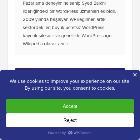
Pazarlama deneyimine sahip Syed Balkhi
liderliğindeki bir WordPress uzmanları ekibidir.
2009 yılında başlayan WPBeginner, artık
sektördeki en büyük ücretsiz WordPress
kaynak sitesidir ve genellikle WordPress için
Wikipedia olarak anılır.
Nihai
WordPress Araç Seti
Araç Kitimize ÜCRETSİZ erişim kazanın
- her
profesyonelin sahip olması gereken
WordPress ile ilgili ürün ve kaynaklardan
oluşan bir koleksiyon!