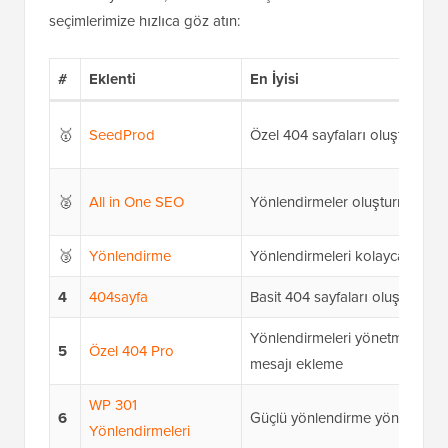
seçimlerimize hızlıca göz atın:
#
Eklenti
En İyisi
🥇
SeedProd
Özel 404 sayfaları oluşturma
🥈
All in One SEO
Yönlendirmeler oluşturma ve 
🥉
Yönlendirme
Yönlendirmeleri kolayca ayarl
4
404sayfa
Basit 404 sayfaları oluşturma
Yönlendirmeleri yönetme ve 4
5
Özel 404 Pro
mesajı ekleme
WP 301
6
Güçlü yönlendirme yönetimi
Yönlendirmeleri