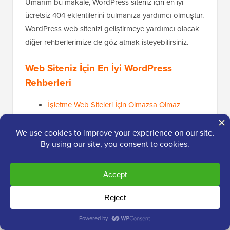
Umarım bu makale, WordPress siteniz için en iyi
ücretsiz 404 eklentilerini bulmanıza yardımcı olmuştur.
WordPress web sitenizi geliştirmeye yardımcı olacak
diğer rehberlerimize de göz atmak isteyebilirsiniz.
Web Siteniz İçin En İyi WordPress
Rehberleri
İşletme Web Siteleri İçin Olmazsa Olmaz
WordPress Eklentileri
WordPress Gönderileri 404 Hatası Veriyor
Nasıl Düzeltilir (Adım Adım)
WordPress'e 404 Hataları Olmadan HTML
Sayfası Nasıl Yüklenir
302 Yönlendirme vs 301 Yönlendirme – En İyi
Uygulamalar (Açıklamalı)