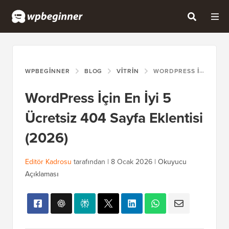
WPBEGINNER
BLOG
VITRIN
WORDPRESS İÇIN EN İYI 5 ÜCRETSIZ 404 SAYFA EKLENTISI (2026)
WordPress İçin En İyi 5
Ücretsiz 404 Sayfa Eklentisi
(2026)
Editör Kadrosu
tarafından |
8 Ocak 2026
|
Okuyucu
Açıklaması