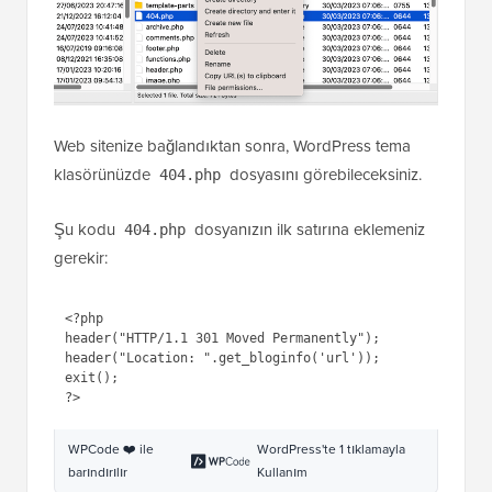
Web sitenize bağlandıktan sonra, WordPress tema
klasörünüzde
dosyasını görebileceksiniz.
404.php
Şu kodu
dosyanızın ilk satırına eklemeniz
404.php
gerekir:
1
<?php
2
header(
"HTTP/1.1 301 Moved 
Permanently"
);
3
header(
"Location: 
"
.get_bloginfo(
'url'
));
4
exit
();
5
?>