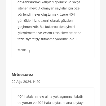
404 sayfasına sahip olmak, sitemdeki hemen
çıkma oranlarını büyük ölçüde azalttı. Ek
olarak önereceğim bir şey de, kullanıcı
davranışındaki kalıpları görmek ve sıkça
istenen mevcut olmayan sayfalar için özel
yönlendirmeler oluşturmak üzere 404
günlüklerinizi düzenli olarak gözden
geçirmenizdir. Bu, kullanıcı deneyimini
iyileştirmeme ve WordPress sitemde daha
fazla ziyaretçiyi tutmama yardımcı oldu.
Yanıtla
Mrteesurez
22 Ağu 2024, 14:40