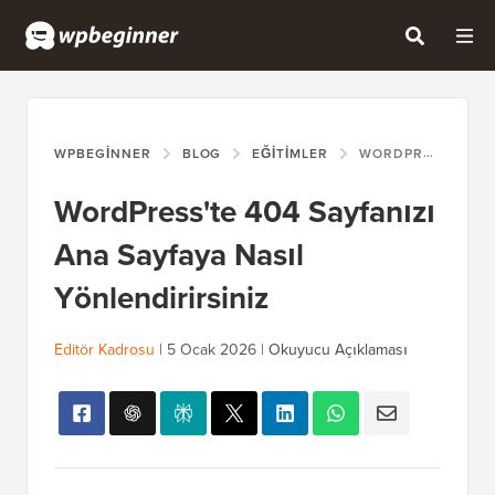
WPBEGINNER
BLOG
EĞITIMLER
WORDPRESS'TE 404 SAYFANIZI ANA SAYFAYA NASIL YÖNLENDIRIRSINIZ
WordPress'te 404 Sayfanızı
Ana Sayfaya Nasıl
Yönlendirirsiniz
Editör Kadrosu
|
5 Ocak 2026
|
Okuyucu Açıklaması