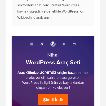
WordPress, Web Barındırma, E-ticaret, SEO ve
Pazarlama deneyimine sahip Syed Balkhi
liderliğindeki bir WordPress uzmanları ekibidir.
2009 yılında başlayan WPBeginner, artık
sektördeki en büyük ücretsiz WordPress
kaynak sitesidir ve genellikle WordPress için
Wikipedia olarak anılır.
Nihai
WordPress Araç Seti
Araç Kitimize ÜCRETSİZ erişim kazanın
- her
profesyonelin sahip olması gereken
WordPress ile ilgili ürün ve kaynaklardan