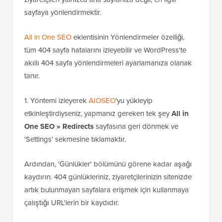
Yönlendirmeleri Ayarlayın
404 hatalarını işlemenin en iyi ve en
SEO dostu
yolu,
ziyaretçileri yalnızca ana sayfanıza değil, en ilgili
sayfaya yönlendirmektir.
All in One SEO
eklentisinin Yönlendirmeler özelliği,
tüm 404 sayfa hatalarını izleyebilir ve WordPress'te
akıllı 404 sayfa yönlendirmeleri ayarlamanıza olanak
tanır.
1. Yöntemi izleyerek
AIOSEO
'yu yükleyip
etkinleştirdiyseniz, yapmanız gereken tek şey
All in
One SEO » Redirects
sayfasına geri dönmek ve
'Settings' sekmesine tıklamaktır.
Ardından, 'Günlükler' bölümünü görene kadar aşağı
kaydırın. 404 günlükleriniz, ziyaretçilerinizin sitenizde