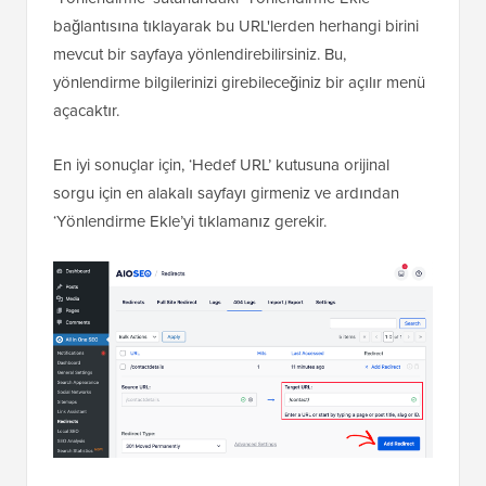
'URL' sütunu, kullanıcıların ziyaret etmeye çalıştığı
ancak mevcut olmayan sayfaları gösterecektir.
‘Yönlendirme’ sütunundaki ‘Yönlendirme Ekle’
bağlantısına tıklayarak bu URL'lerden herhangi birini
mevcut bir sayfaya yönlendirebilirsiniz. Bu,
yönlendirme bilgilerinizi girebileceğiniz bir açılır menü
açacaktır.
En iyi sonuçlar için, ‘Hedef URL’ kutusuna orijinal
sorgu için en alakalı sayfayı girmeniz ve ardından
‘Yönlendirme Ekle’yi tıklamanız gerekir.