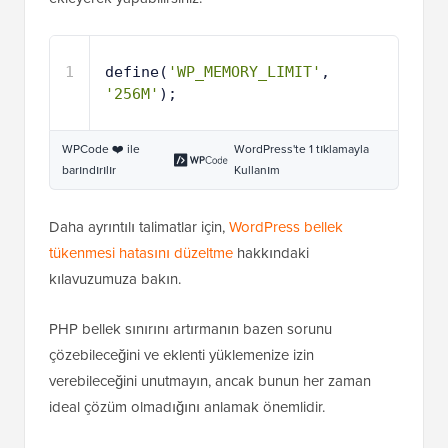
1
define(
'WP_MEMORY_LIMIT'
, 
'256M'
);
WPCode ❤️ ile
WordPress'te 1 tıklamayla
barındırılır
Kullanım
Daha ayrıntılı talimatlar için,
WordPress bellek
tükenmesi hatasını düzeltme
hakkındaki
kılavuzumuza bakın.
PHP bellek sınırını artırmanın bazen sorunu
çözebileceğini ve eklenti yüklemenize izin
verebileceğini unutmayın, ancak bunun her zaman
ideal çözüm olmadığını anlamak önemlidir.