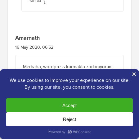
Yanıtla
Amarnath
16 May 2020, 06:52
Merhaba, wordpress kurmakta zorlanıyorum.
“MySQL Bağlantısı kurulamadı.”
Böyle yazıyor ne yapmalıyım?
Yanıtla
WPBeginner Desteği
YÖNETICI
19 May 2020, 08:40