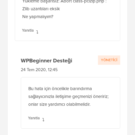
Yükleme başarısız: Abort class-pclzip.php :
Zlib uzantıları eksik
Ne yapmalıyım?
Yanıtla
WPBeginner Desteği
YÖNETICI
24 Tem 2020, 12:45
Bu hata için öncelikle barındırma
sağlayıcınızla iletişime geçmenizi öneririz;
onlar size yardımcı olabilmelidir.
Yanıtla