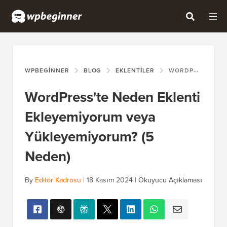
WPBEGINNER
BLOG
EKLENTILER
WORDPRESS'TE NEDEN EKLENTI EKLEYEMIYORUM VEYA YÜKLEYEMIYORUM? (5 NEDEN)
WordPress'te Neden Eklenti
Ekleyemiyorum veya
Yükleyemiyorum? (5
Neden)
By
Editör Kadrosu
|
18 Kasım 2024
|
Okuyucu Açıklaması