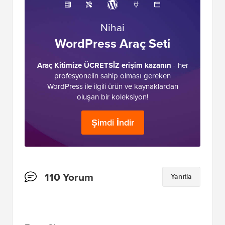
Nihai
WordPress Araç Seti
Araç Kitimize ÜCRETSİZ erişim kazanın
- her
profesyonelin sahip olması gereken
WordPress ile ilgili ürün ve kaynaklardan
oluşan bir koleksiyon!
Şimdi İndir
Okuyucu
110 Yorum
Yanıtla
Etkileşimleri