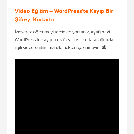
Video Eğitim – WordPress'te Kayıp Bir
Şifreyi Kurtarın
İzleyerek öğrenmeyi tercih ediyorsanız, aşağıdaki
WordPress'te kayıp bir şifreyi nasıl kurtaracağınızla
ilgili video eğitimimizi izlemekten çekinmeyin. 📽️