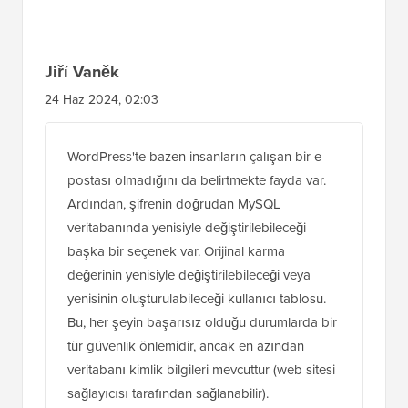
Jiří Vaněk
24 Haz 2024, 02:03
WordPress'te bazen insanların çalışan bir e-
postası olmadığını da belirtmekte fayda var.
Ardından, şifrenin doğrudan MySQL
veritabanında yenisiyle değiştirilebileceği
başka bir seçenek var. Orijinal karma
değerinin yenisiyle değiştirilebileceği veya
yenisinin oluşturulabileceği kullanıcı tablosu.
Bu, her şeyin başarısız olduğu durumlarda bir
tür güvenlik önlemidir, ancak en azından
veritabanı kimlik bilgileri mevcuttur (web sitesi
sağlayıcısı tarafından sağlanabilir).