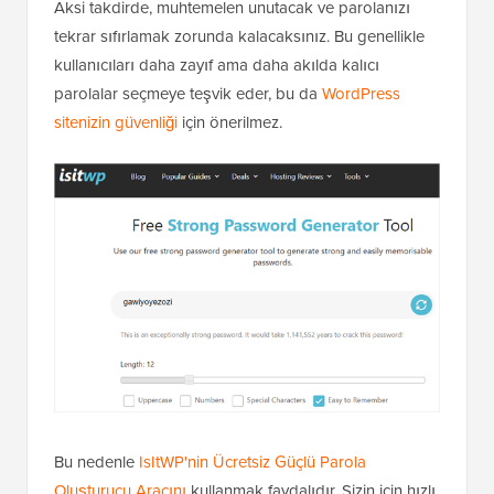
Aksi takdirde, muhtemelen unutacak ve parolanızı
tekrar sıfırlamak zorunda kalacaksınız. Bu genellikle
kullanıcıları daha zayıf ama daha akılda kalıcı
parolalar seçmeye teşvik eder, bu da
WordPress
sitenizin güvenliği
için önerilmez.
Bu nedenle
IsItWP'nin Ücretsiz Güçlü Parola
Oluşturucu Aracını
kullanmak faydalıdır. Sizin için hızlı