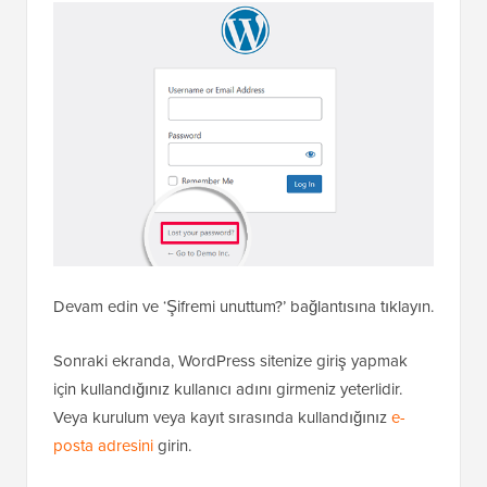
Devam edin ve ‘Şifremi unuttum?’ bağlantısına tıklayın.
Sonraki ekranda, WordPress sitenize giriş yapmak
için kullandığınız kullanıcı adını girmeniz yeterlidir.
Veya kurulum veya kayıt sırasında kullandığınız
e-
posta adresini
girin.