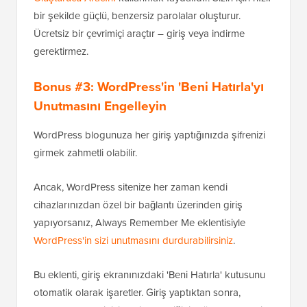
bir şekilde güçlü, benzersiz parolalar oluşturur.
Ücretsiz bir çevrimiçi araçtır – giriş veya indirme
gerektirmez.
Bonus #3: WordPress'in 'Beni Hatırla'yı
Unutmasını Engelleyin
WordPress blogunuza her giriş yaptığınızda şifrenizi
girmek zahmetli olabilir.
Ancak, WordPress sitenize her zaman kendi
cihazlarınızdan özel bir bağlantı üzerinden giriş
yapıyorsanız, Always Remember Me eklentisiyle
WordPress'in sizi unutmasını durdurabilirsiniz
.
Bu eklenti, giriş ekranınızdaki 'Beni Hatırla' kutusunu
otomatik olarak işaretler. Giriş yaptıktan sonra,