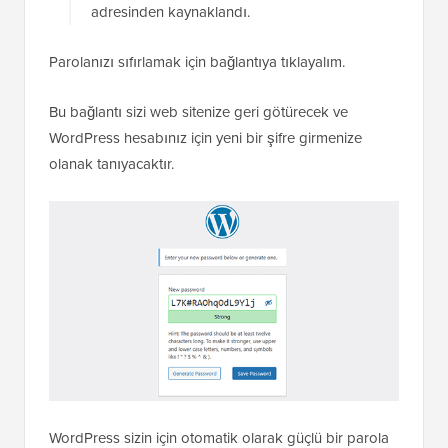
adresinden kaynaklandı.
Parolanızı sıfırlamak için bağlantıya tıklayalım.
Bu bağlantı sizi web sitenize geri götürecek ve
WordPress hesabınız için yeni bir şifre girmenize
olanak tanıyacaktır.
WordPress sizin için otomatik olarak güçlü bir parola