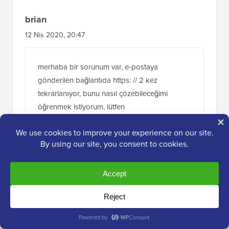
brian
12 Nis 2020, 20:47
merhaba bir sorunum var, e-postaya
gönderilen bağlantıda https: // 2 kez
tekrarlanıyor, bunu nasıl çözebileceğimi
öğrenmek istiyorum, lütfen
Yanıtla
WPBeginner Desteği
YÖNETICI
14 Nis 2020, 11:49
Bunun için, alan adınızın WordPress