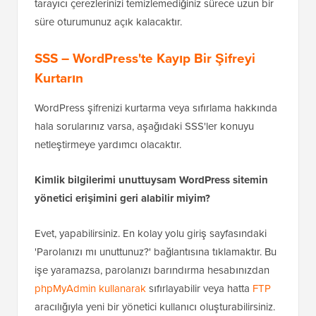
tarayıcı çerezlerinizi temizlemediğiniz sürece uzun bir
süre oturumunuz açık kalacaktır.
SSS – WordPress'te Kayıp Bir Şifreyi
Kurtarın
WordPress şifrenizi kurtarma veya sıfırlama hakkında
hala sorularınız varsa, aşağıdaki SSS'ler konuyu
netleştirmeye yardımcı olacaktır.
Kimlik bilgilerimi unuttuysam WordPress sitemin
yönetici erişimini geri alabilir miyim?
Evet, yapabilirsiniz. En kolay yolu giriş sayfasındaki
'Parolanızı mı unuttunuz?' bağlantısına tıklamaktır. Bu
işe yaramazsa, parolanızı barındırma hesabınızdan
phpMyAdmin kullanarak
sıfırlayabilir veya hatta
FTP
aracılığıyla yeni bir yönetici kullanıcı oluşturabilirsiniz.