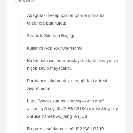
içerecektir:
Aşağıdaki hesap için bir parola sıfırlama
talebinde bulunuldu:
Site Adı: Sitenizin Başlığı
Kullanıcı Adı: YourUserName
Bu bir hata ise, bu e-postayı dikkate almayın ve
hiçbir şey olmayacaktır.
Parolanızı sıfırlamak için aşağıdaki adresi
ziyaret edin:
https://www.example.com/wp-login.php?
action=rp&key=tKU2jF3cf2U1XaJgrnhc&login=y
ourusername&wp_lang=en_US
Bu parola sıfırlama isteği 192.168.1.132 IP