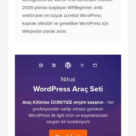
2009 yılında başlayan WPBeginner, artık
sektördeki en büyük ücretsiz WordPress
kaynak sitesidir ve genellikle WordPress için
Wikipedia olarak anılır.
Nihai
WordPress Araç Seti
Araç Kitimize ÜCRETSİZ erişim kazanın
- her
profesyonelin sahip olması gereken
WordPress ile ilgili ürün ve kaynaklardan
oluşan bir koleksiyon!