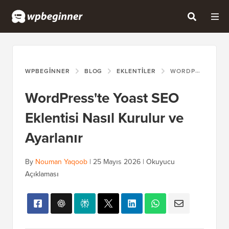
WPBEGINNER
BLOG
EKLENTILER
WORDPRESS'TE YOAST SEO EKLENTISI NASIL KURULUR VE AYARLANIR
WordPress'te Yoast SEO
Eklentisi Nasıl Kurulur ve
Ayarlanır
By
Nouman Yaqoob
|
25 Mayıs 2026
|
Okuyucu
Açıklaması