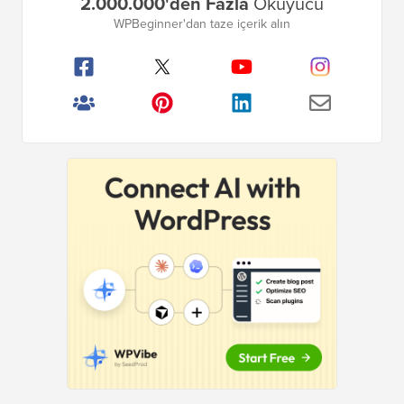
2.000.000'den Fazla
Okuyucu
Kenar
WPBeginner'dan taze içerik alın
Çubuğu