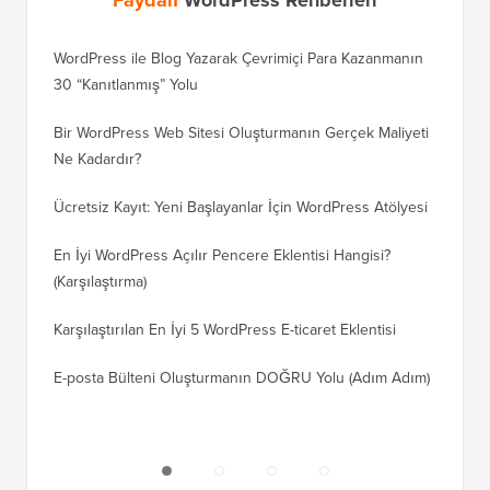
Faydalı
WordPress Rehberleri
WordPress ile Blog Yazarak Çevrimiçi Para Kazanmanın
Blogunu
30 “Kanıtlanmış” Yolu
Doğru T
Bir WordPress Web Sitesi Oluşturmanın Gerçek Maliyeti
SEO Kay
Ne Kadardır?
Nasıl D
Ücretsiz Kayıt: Yeni Başlayanlar İçin WordPress Atölyesi
Blogger
Geçiş Na
En İyi WordPress Açılır Pencere Eklentisi Hangisi?
(Karşılaştırma)
Wix'ten
Adım)
Karşılaştırılan En İyi 5 WordPress E-ticaret Eklentisi
Squares
E-posta Bülteni Oluşturmanın DOĞRU Yolu (Adım Adım)
WordPre
Sunucuy