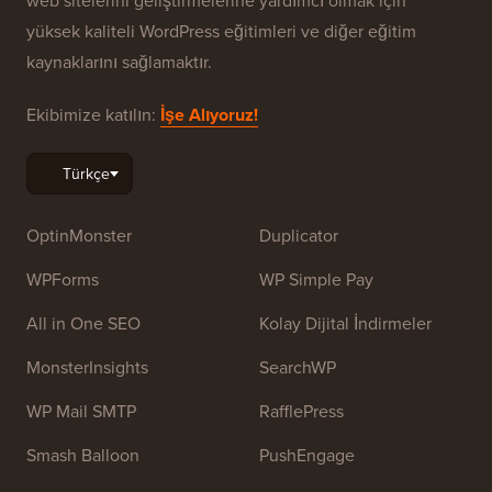
web sitelerini geliştirmelerine yardımcı olmak için
yüksek kaliteli WordPress eğitimleri ve diğer eğitim
kaynaklarını sağlamaktır.
Ekibimize katılın:
İşe Alıyoruz!
OptinMonster
Duplicator
WPForms
WP Simple Pay
All in One SEO
Kolay Dijital İndirmeler
MonsterInsights
SearchWP
WP Mail SMTP
RafflePress
Smash Balloon
PushEngage