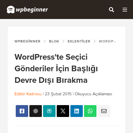
WPBEGINNER
BLOG
EKLENTILER
WORDPRESS'TE SEÇICI GÖNDERILER İÇIN BAŞLIĞI DEVRE DIŞI BIRAKMA
WordPress'te Seçici
Gönderiler İçin Başlığı
Devre Dışı Bırakma
Editör Kadrosu
|
23 Şubat 2015
|
Okuyucu Açıklaması