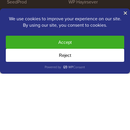
SeedProd
WP Hayırsever
Nameboy
AffiliateWP
Telif Hakkı © 2009 - 2026 WPBeginner LLC. Tüm Hakları
Saklıdır. WPBeginner®, tescilli bir ticari markadır.
Awesome Motive
Tarafından Yönetilmektedir |
SiteGround
Tarafından WordPress barındırma
WordPress
barındırma
WordPress® ticari markası WordPress Vakfı'nın fikri mülkiyetidir.
Bu web sitesinde WordPress® adlarının kullanılması yalnızca
kimliklendirme amaçlıdır ve WordPress Vakfı tarafından
onaylandığı anlamına gelmez. WPBeginner, WordPress Vakfı
tarafından onaylanmamış, sahip olunmamış veya bunlarla ilişkili
değildir.