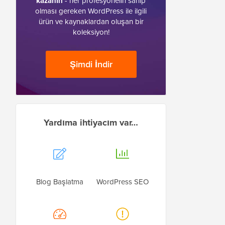
kazanın
- her profesyonelin sahip
olması gereken WordPress ile ilgili
ürün ve kaynaklardan oluşan bir
koleksiyon!
Şimdi İndir
Yardıma ihtiyacım var…
Blog Başlatma
WordPress SEO