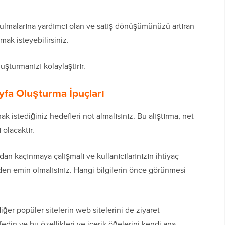
i bulmalarına yardımcı olan ve satış dönüşümünüzü artıran
mak isteyebilirsiniz.
uşturmanızı kolaylaştırır.
ayfa Oluşturma İpuçları
 istediğiniz hedefleri not almalısınız. Bu alıştırma, net
 olacaktır.
an kaçınmaya çalışmalı ve kullanıcılarınızın ihtiyaç
den emin olmalısınız. Hangi bilgilerin önce görünmesi
iğer popüler sitelerin web sitelerini de ziyaret
fedin ve bu özellikleri ve içerik öğelerini kendi ana