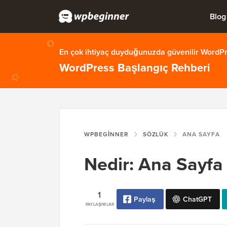
Blog
En çok ihtiyaç duyduğunuzda güvenilir WordPre
WordPress Başlangıç Rehberi
WPBEGINNER
SÖZLÜK
ANA SAYFA
Nedir: Ana Sayfa
1
Paylaş
ChatGPT
PAYLAŞIMLAR