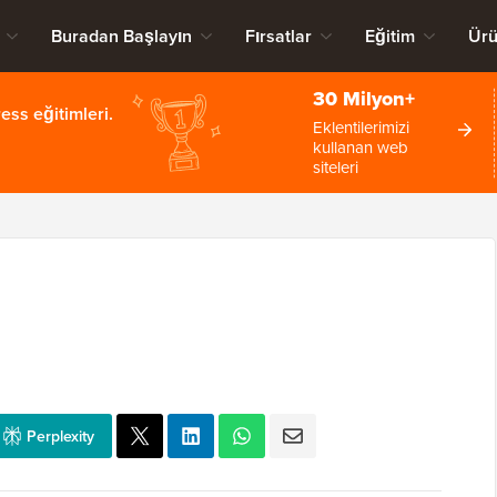
Buradan Başlayın
Fırsatlar
Eğitim
Ürü
30 Milyon+
ss eğitimleri.
Eklentilerimizi
kullanan web
siteleri
Perplexity