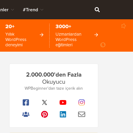
nler
#Trend
20+
3000+
Yıllık
Uzmanlardan
WordPress
WordPress
deneyimi
eğitimleri
Birincil
2.000.000'den Fazla
Kenar
Okuyucu
Çubuğu
WPBeginner'dan taze içerik alın