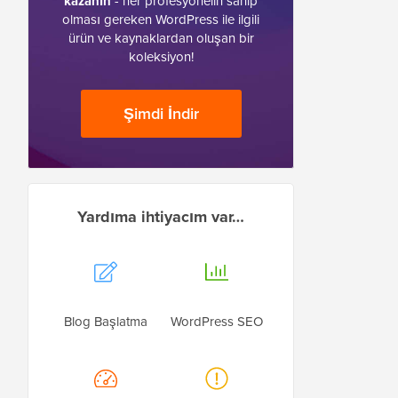
kazanın
- her profesyonelin sahip
olması gereken WordPress ile ilgili
ürün ve kaynaklardan oluşan bir
koleksiyon!
Şimdi İndir
Yardıma ihtiyacım var…
Blog Başlatma
WordPress SEO