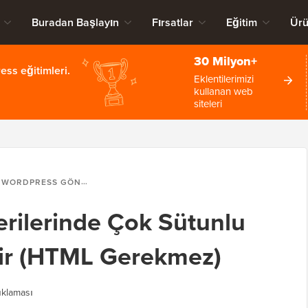
Buradan Başlayın
Fırsatlar
Eğitim
Ürü
30 Milyon+
ss eğitimleri.
Eklentilerimizi
kullanan web
siteleri
WORDPRESS GÖNDERILERINDE ÇOK SÜTUNLU İÇERIK NASIL EKLENIR (HTML GEREKMEZ)
rilerinde Çok Sütunlu
enir (HTML Gerekmez)
klaması