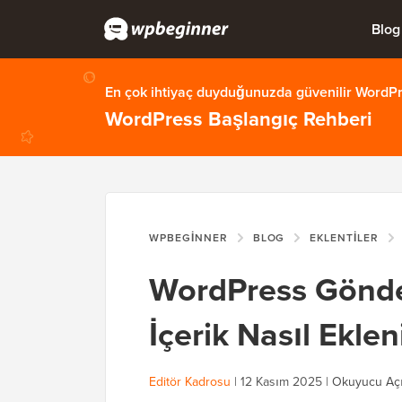
Blog
En çok ihtiyaç duyduğunuzda güvenilir WordPre
WordPress Başlangıç Rehberi
WPBEGINNER
BLOG
EKLENTILER
WordPress Gönde
İçerik Nasıl Ekl
Editör Kadrosu
|
12 Kasım 2025
|
Okuyucu Açı