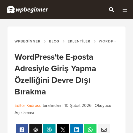
WPBEGINNER
BLOG
EKLENTILER
WORDPRESS'TE E-POSTA ADRESIYLE GIRIŞ YAPMA ÖZELLIĞINI DEVRE DIŞI BIRAKMA
WordPress'te E-posta
Adresiyle Giriş Yapma
Özelliğini Devre Dışı
Bırakma
Editör Kadrosu
tarafından |
10 Şubat 2026
|
Okuyucu
Açıklaması