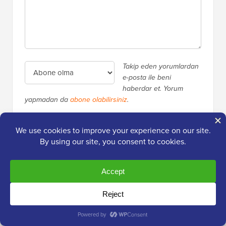
Takip eden yorumlardan
e-posta ile beni
haberdar et. Yorum
yapmadan da
abone olabilirsiniz
.
Birincil
2.000.000'den Fazla
Okuyucu
Kenar
WPBeginner'dan taze içerik alın