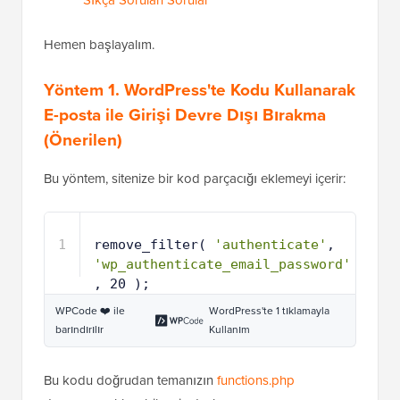
Sıkça Sorulan Sorular
Hemen başlayalım.
Yöntem 1. WordPress'te Kodu Kullanarak
E-posta ile Girişi Devre Dışı Bırakma
(Önerilen)
Bu yöntem, sitenize bir kod parçacığı eklemeyi içerir:
1
remove_filter( 
'authenticate'
, 
'wp_authenticate_email_password'
, 20 );
WPCode ❤️ ile
WordPress'te 1 tıklamayla
barındırılır
Kullanım