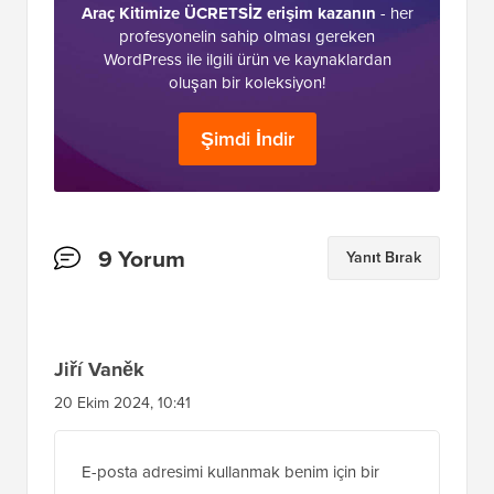
Araç Kitimize ÜCRETSİZ erişim kazanın
- her
profesyonelin sahip olması gereken
WordPress ile ilgili ürün ve kaynaklardan
oluşan bir koleksiyon!
Şimdi İndir
Okuyucu
9 Yorum
Yanıt Bırak
Etkileşimleri
Jiří Vaněk
20 Ekim 2024, 10:41