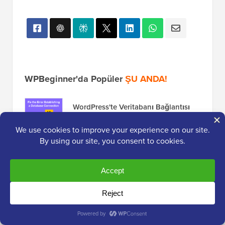
WPBeginner'da Popüler
ŞU ANDA!
WordPress'te Veritabanı Bağlantısı
Kurma Hatası Nasıl Düzeltilir
2026'da Nasıl Podcast Başlatılır (ve
Başarılı Olunur)
Blogunuzu WordPress.com'dan
WordPress.org'a Kolayca Taşıma