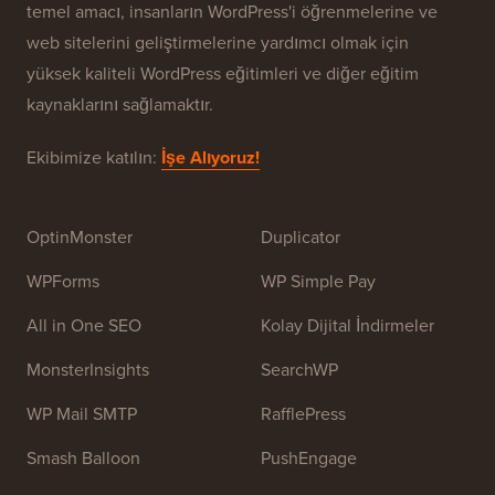
WPBeginner® Hakkında
WPBeginner, Yeni Başlayanlar İçin Ücretsiz Bir
WordPress Kaynak Sitesidir. WPBeginner, Temmuz
2009'da
Syed Balkhi
tarafından kuruldu. Bu sitenin
temel amacı, insanların WordPress'i öğrenmelerine ve
web sitelerini geliştirmelerine yardımcı olmak için
yüksek kaliteli WordPress eğitimleri ve diğer eğitim
kaynaklarını sağlamaktır.
Ekibimize katılın:
İşe Alıyoruz!
OptinMonster
Duplicator