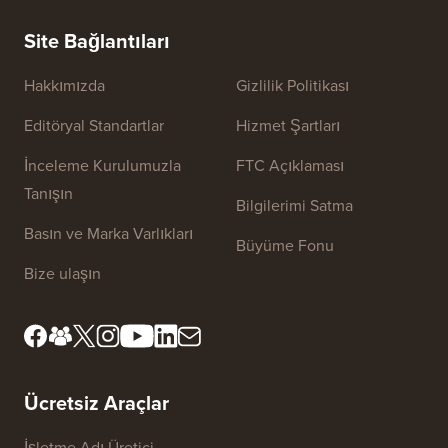
E-posta Bülteni Oluşturmanın DOĞRU Yolu (Adım Adım)
WordPre
Sunucuy
Site Bağlantıları
Hakkımızda
Gizlilik Politikası
Editöryal Standartlar
Hizmet Şartları
İnceleme Kurulumuzla
FTC Açıklaması
Tanışın
Bilgilerimi Satma
Basın ve Marka Varlıkları
Büyüme Fonu