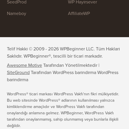
WPForms
WP Simple Pay
All in One SEO
Kolay Dijital İndirmeler
MonsterInsights
SearchWP
WP Mail SMTP
RafflePress
Smash Balloon
PushEngage
SeedProd
WP Hayırsever
Nameboy
AffiliateWP
Telif Hakkı © 2009 - 2026 WPBeginner LLC. Tüm Hakları
Saklıdır. WPBeginner®, tescilli bir ticari markadır.