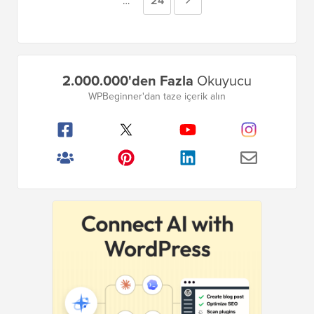
Sayfa
24
Sonraki
Geçici
…
atlandı
sayfalar
Sayfa
atlandı
Birincil
2.000.000'den Fazla
Okuyucu
Kenar
WPBeginner'dan taze içerik alın
Çubuğu