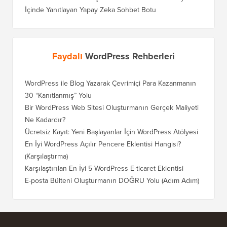
İçinde Yanıtlayan Yapay Zeka Sohbet Botu
Faydalı
WordPress Rehberleri
WordPress ile Blog Yazarak Çevrimiçi Para Kazanmanın
Blogunu
30 “Kanıtlanmış” Yolu
Doğru T
Bir WordPress Web Sitesi Oluşturmanın Gerçek Maliyeti
SEO Kay
Ne Kadardır?
Nasıl D
Ücretsiz Kayıt: Yeni Başlayanlar İçin WordPress Atölyesi
Blogger
Geçiş Na
En İyi WordPress Açılır Pencere Eklentisi Hangisi?
(Karşılaştırma)
Wix'ten
Adım)
Karşılaştırılan En İyi 5 WordPress E-ticaret Eklentisi
Squares