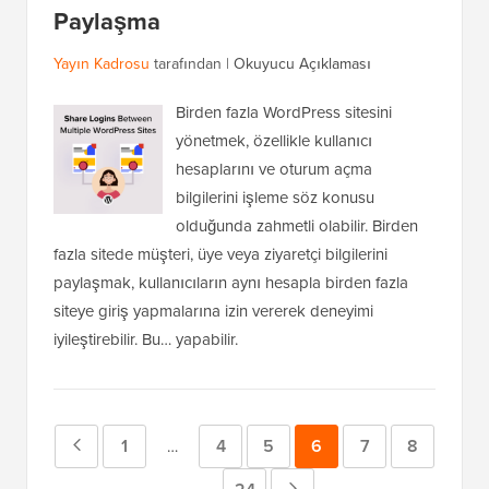
Paylaşma
Yayın Kadrosu
tarafından |
Okuyucu Açıklaması
Birden fazla WordPress sitesini
yönetmek, özellikle kullanıcı
hesaplarını ve oturum açma
bilgilerini işleme söz konusu
olduğunda zahmetli olabilir. Birden
fazla sitede müşteri, üye veya ziyaretçi bilgilerini
paylaşmak, kullanıcıların aynı hesapla birden fazla
siteye giriş yapmalarına izin vererek deneyimi
iyileştirebilir. Bu… yapabilir.
Önceki
Sayfa
1
Sayfa
4
Sayfa
5
Sayfa
6
Sayfa
7
Sayfa
8
Geçici
…
sayfalar
Sayfa