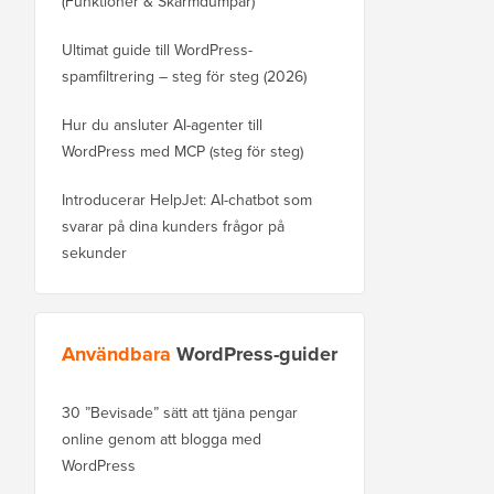
(Funktioner & Skärmdumpar)
Ultimat guide till WordPress-
spamfiltrering – steg för steg (2026)
Hur du ansluter AI-agenter till
WordPress med MCP (steg för steg)
Introducerar HelpJet: AI-chatbot som
svarar på dina kunders frågor på
sekunder
Användbara
WordPress-guider
30 ”Bevisade” sätt att tjäna pengar
Hur du flyttar din blog
online genom att blogga med
WordPress.com till Wo
WordPress
Hur man flyttar WordPre