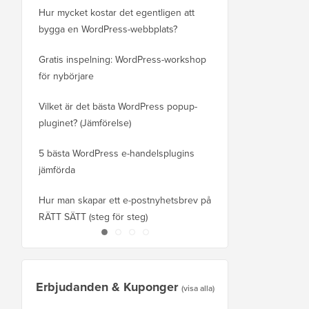
Hur mycket kostar det egentligen att
ny domän utan att förl
bygga en WordPress-webbplats?
Hur du byter från Blog
Gratis inspelning: WordPress-workshop
utan att tappa rankning
för nybörjare
Så här byter du korrekt 
Vilket är det bästa WordPress popup-
WordPress (steg för st
pluginet? (Jämförelse)
Hur man korrekt flyttar
5 bästa WordPress e-handelsplugins
Squarespace till Word
jämförda
Hur man flyttar WordPre
Hur man skapar ett e-postnyhetsbrev på
eller server utan drifts
RÄTT SÄTT (steg för steg)
Erbjudanden & Kuponger
(visa alla)