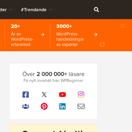
ter
#Trendande
20+
3000+
År av
WordPress-
WordPress-
handledningar
erfarenhet
av experter
Primär
Över
2 000 000+
läsare
sidofält
Få nytt innehåll från WPBeginner