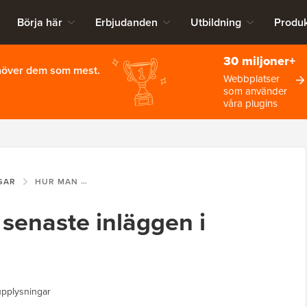
Börja här
Erbjudanden
Utbildning
Produk
30 miljoner+
ehöver dem som mest.
Webbplatser
som använder
våra plugins
GAR
HUR MAN VISAR DE SENASTE INLÄGGEN I WORDPRESS
 senaste inläggen i
upplysningar