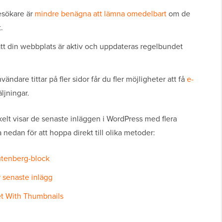
sökare är
mindre benägna att lämna omedelbart
om de
.
att din webbplats är aktiv och uppdateras regelbundet
ändare tittar på fler sidor får du fler möjligheter att få
e-
äljningar.
kelt visar de senaste inläggen i WordPress med flera
nedan för att hoppa direkt till olika metoder:
utenberg-block
 senaste inlägg
t With Thumbnails