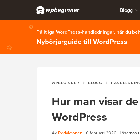
Blogg
Pålitliga WordPress-handledningar, när du b
Nybörjarguide till WordPress
WPBEGINNER
BLOGG
HANDLEDNIN
Hur man visar de
WordPress
Av
Redaktionen
|
6 februari 2026
|
Läsarnas 