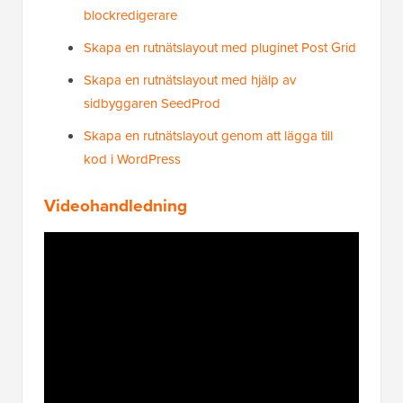
blockredigerare
Skapa en rutnätslayout med pluginet Post Grid
Skapa en rutnätslayout med hjälp av
sidbyggaren SeedProd
Skapa en rutnätslayout genom att lägga till
kod i WordPress
Videohandledning