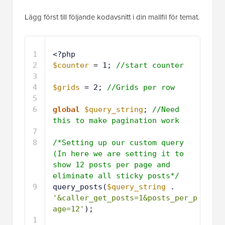
Lägg först till följande kodavsnitt i din mallfil för temat.
1
<?php
2
$counter
= 1; 
//start counter
3
4
$grids
= 2; 
//Grids per row
5
6
global
$query_string
; 
//Need 
this to make pagination work
7
8
/*Setting up our custom query 
(In here we are setting it to 
show 12 posts per page and 
eliminate all sticky posts*/
9
query_posts(
$query_string
. 
'&caller_get_posts=1&posts_per_p
age=12'
);
1