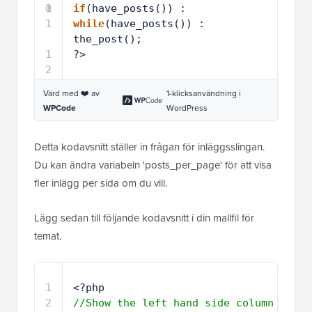
0
1
if
(have_posts()) :  
1
while
(have_posts()) :  
the_post();
1
?>
2
Värd med ❤️ av
1-klicksanvändning i
WPCode
WordPress
Detta kodavsnitt ställer in frågan för inläggsslingan.
Du kan ändra variabeln 'posts_per_page' för att visa
fler inlägg per sida om du vill.
Lägg sedan till följande kodavsnitt i din mallfil för
temat.
1
<?php
2
//Show the left hand side column