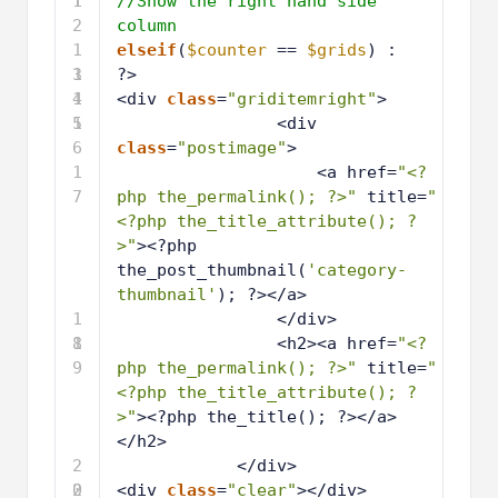
1
1
//Show the right hand side 
2
column
1
elseif
(
$counter
== 
$grids
) :
3
1
?>
4
1
<div 
class
=
"griditemright"
>
5
1
<div 
6
class
=
"postimage"
>
1
<a href=
"<?
7
php the_permalink(); ?>"
title=
"
<?php the_title_attribute(); ?
>"
><?php 
the_post_thumbnail(
'category-
thumbnail'
); ?></a>
1
</div>
8
1
<h2><a href=
"<?
9
php the_permalink(); ?>"
title=
"
<?php the_title_attribute(); ?
>"
><?php the_title(); ?></a>
</h2>
2
</div>
0
2
<div 
class
=
"clear"
></div>