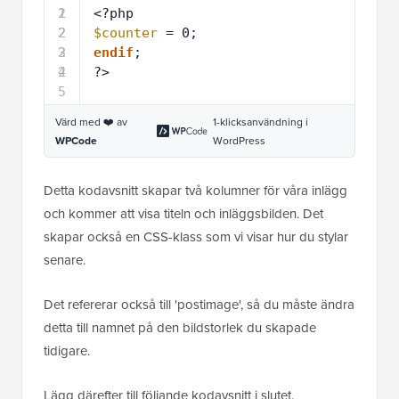
1
2
<?php
2
2
$counter
= 0;
3
2
endif
;
4
2
?>
5
Värd med ❤️ av
1-klicksanvändning i
WPCode
WordPress
Detta kodavsnitt skapar två kolumner för våra inlägg
och kommer att visa titeln och inläggsbilden. Det
skapar också en CSS-klass som vi visar hur du stylar
senare.
Det refererar också till 'postimage', så du måste ändra
detta till namnet på den bildstorlek du skapade
tidigare.
Lägg därefter till följande kodavsnitt i slutet.