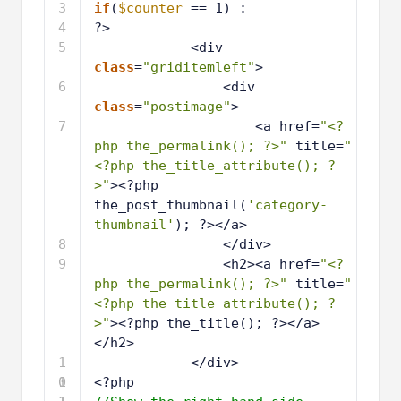
3
if
(
$counter
== 1) :
4
?>
5
<div 
class
=
"griditemleft"
>
6
<div 
class
=
"postimage"
>
7
<a href=
"<?
php the_permalink(); ?>"
title=
"
<?php the_title_attribute(); ?
>"
><?php 
the_post_thumbnail(
'category-
thumbnail'
); ?></a>
8
</div>
9
<h2><a href=
"<?
php the_permalink(); ?>"
title=
"
<?php the_title_attribute(); ?
>"
><?php the_title(); ?></a>
</h2>
1
</div>
0
1
<?php