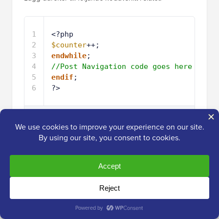
1
<?php
2
$counter
++;
3
endwhile
;
4
//Post Navigation code goes here
5
endif
;
6
?>
Värd med ❤️ av
1-klicksanvändning i
WPCode
WordPress
Den här kodsnutten avslutar helt enkelt loopen. Den
ger också möjlighet att lägga till inläggsnavigation,
men de flesta webbplatsägare använder ett annat
plugin för detta, så vi inkluderade det inte för att
undvika kodkonflikter.