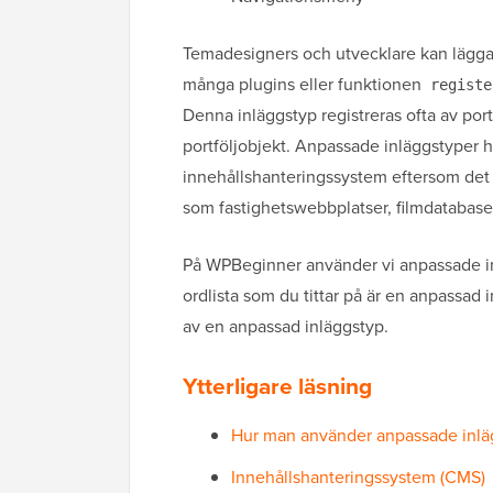
Temadesigners och utvecklare kan lägga 
många plugins eller funktionen
registe
Denna inläggstyp registreras ofta av por
portföljobjekt. Anpassade inläggstyper h
innehållshanteringssystem eftersom det n
som fastighetswebbplatser, filmdatabaser,
På WPBeginner använder vi anpassade inlä
ordlista som du tittar på är en anpassad 
av en anpassad inläggstyp.
Ytterligare läsning
Hur man använder anpassade inläg
Innehållshanteringssystem (CMS)