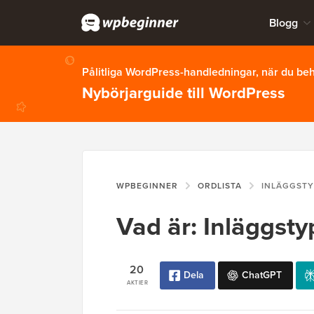
Blogg
Pålitliga WordPress-handledningar, när du b
Nybörjarguide till WordPress
WPBEGINNER
ORDLISTA
INLÄGGSTY
Vad är: Inläggsty
20
Dela
ChatGPT
AKTIER