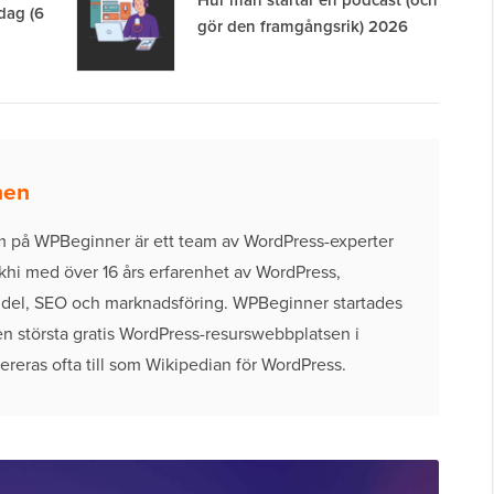
Hur man startar en podcast (och
idag (6
gör den framgångsrik) 2026
nen
m på WPBeginner är ett team av WordPress-experter
khi med över 16 års erfarenhet av WordPress,
ndel, SEO och marknadsföring. WPBeginner startades
n största gratis WordPress-resurswebbplatsen i
reras ofta till som Wikipedian för WordPress.