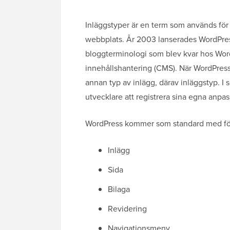
Inläggstyper är en term som används för a
webbplats. År 2003 lanserades WordPress
bloggterminologi som blev kvar hos WordP
innehållshantering (CMS). När WordPress l
annan typ av inlägg, därav inläggstyp. I 
utvecklare att registrera sina egna anpas
WordPress kommer som standard med föl
Inlägg
Sida
Bilaga
Revidering
Navigationsmeny