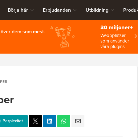
Börja här
Erbjudanden
Utbildning
Produk
30 miljoner+
ehöver dem som mest.
Webbplatser
som använder
våra plugins
PER
per
Perplexitet