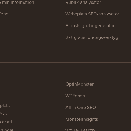
te min information
Rubrik-analysator
tfond
Webbplats SEO-analysator
E-postsignaturgenerator
27+ gratis företagsverktyg
OptinMonster
WPForms
plats
All in One SEO
9 av
MonsterInsights
är att
dningar
WP Mail SMTP