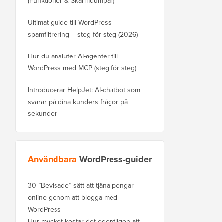
(Funktioner & Skärmdumpar)
Ultimat guide till WordPress-
spamfiltrering – steg för steg (2026)
Hur du ansluter AI-agenter till
WordPress med MCP (steg för steg)
Introducerar HelpJet: AI-chatbot som
svarar på dina kunders frågor på
sekunder
Användbara
WordPress-guider
30 ”Bevisade” sätt att tjäna pengar
online genom att blogga med
WordPress
Hur mycket kostar det egentligen att