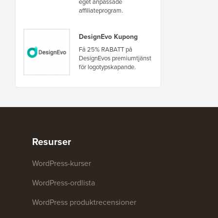
eget anpassade
affiliateprogram.
DesignEvo Kupong
Få 25% RABATT på
DesignEvos premiumtjänst
för logotypskapande.
Resurser
WordPress-kurser
WordPress-ordlista
WordPress produktrecensioner