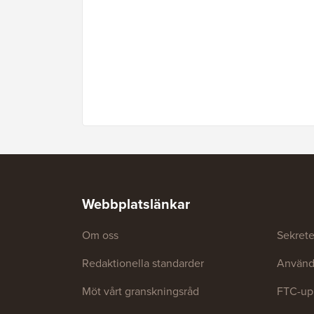
Webbplatslänkar
Om oss
Sekrete
Redaktionella standarder
Använda
Möt vårt granskningsråd
FTC-up