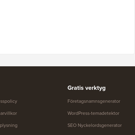
Gratis verktyg
sspolicy
Företagsnamnsgenerator
rvillkor
WordPress-temadetektor
plysning
SEO Nyckelordsgenerator