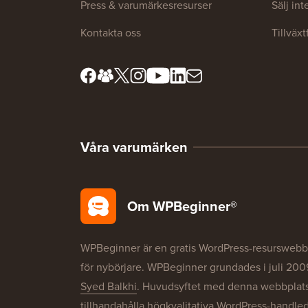
Press & varumärkesresurser
Sälj in
Kontakta oss
Tillväx
Våra varumärken
Om WPBeginner®
WPBeginner är en gratis WordPress-resurswebb
för nybörjare. WPBeginner grundades i juli 200
Syed Balkhi
. Huvudsyftet med denna webbplats 
tillhandahålla högkvalitativa WordPress-handle