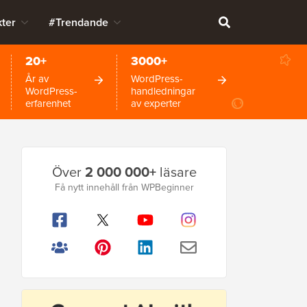
ter
#Trendande
20+
3000+
År av
WordPress-
WordPress-
handledningar
erfarenhet
av experter
Primär
Över
2 000 000+
läsare
sidofält
Få nytt innehåll från WPBeginner