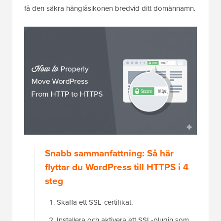
få den säkra hänglåsikonen bredvid ditt domännamn.
Snabb sammanfattning: Så här
flyttar du WordPress till HTTPS i 4
steg
Skaffa ett SSL-certifikat.
Installera och aktivera ett SSL-plugin som