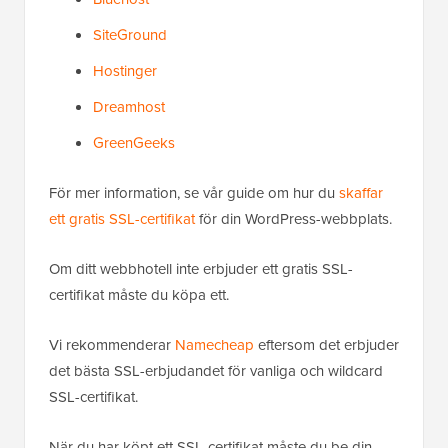
SiteGround
Hostinger
Dreamhost
GreenGeeks
För mer information, se vår guide om hur du
skaffar
ett gratis SSL-certifikat
för din WordPress-webbplats.
Om ditt webbhotell inte erbjuder ett gratis SSL-
certifikat måste du köpa ett.
Vi rekommenderar
Namecheap
eftersom det erbjuder
det bästa SSL-erbjudandet för vanliga och wildcard
SSL-certifikat.
När du har köpt ett SSL-certifikat måste du be din