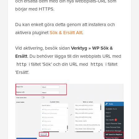
och ersätta dem med din nya webbplats-URL som
börjar med HTTPS.
Du kan enkelt göra detta genom att installera och
aktivera pluginet
Sök & Ersätt Allt
.
Vid aktivering, besök sidan
Verktyg » WP Sök &
Ersätt
. Du behöver lägga till din webbplats URL med
i fältet 'Sök' och din URL med
i fältet
http
https
'Ersätt'.