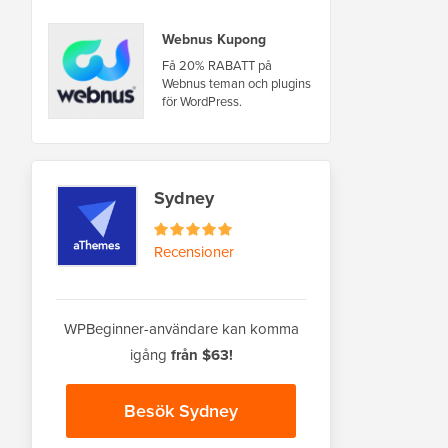
Webnus Kupong
Få 20% RABATT på
Webnus teman och plugins
för WordPress.
Sydney
Recensioner
WPBeginner-användare kan komma
igång
från $63!
Besök Sydney