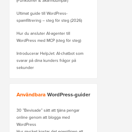
(Funktioner & Skärmdumpar)
Ultimat guide till WordPress-
spamfiltrering – steg för steg (2026)
Hur du ansluter AI-agenter till
WordPress med MCP (steg för steg)
Introducerar HelpJet: AI-chatbot som
svarar på dina kunders frågor på
sekunder
Användbara
WordPress-guider
30 ”Bevisade” sätt att tjäna pengar
online genom att blogga med
WordPress
Hur mycket kostar det egentligen att