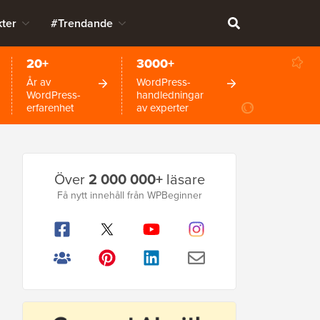
ter
#Trendande
20+
3000+
År av
WordPress-
WordPress-
handledningar
erfarenhet
av experter
Primär
Över
2 000 000+
läsare
sidofält
Få nytt innehåll från WPBeginner