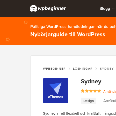
Blogg
Pålitliga WordPress-handledningar, när du b
Nybörjarguide till WordPress
WPBEGINNER
LÖSNINGAR
SYDNEY
Sydney
Användar
Använd
Design
Sydney är ett flexibelt och kraftfullt mångsi