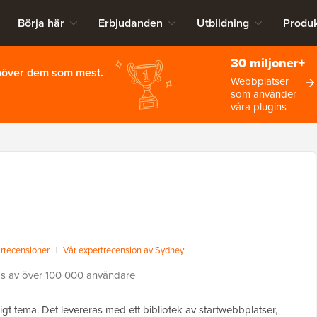
Börja här
Erbjudanden
Utbildning
Produk
30 miljoner+
ehöver dem som mest.
Webbplatser
som använder
våra plugins
recensioner
|
Vår expertrecension av Sydney
s av över 100 000 användare
digt tema. Det levereras med ett bibliotek av startwebbplatser,