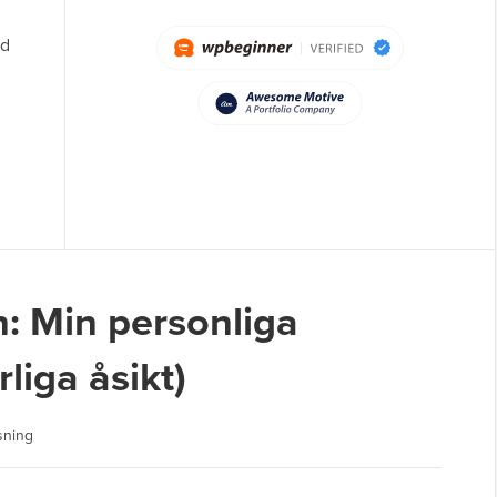
id
: Min personliga
liga åsikt)
sning