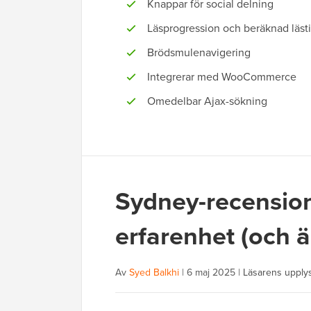
Knappar för social delning
Läsprogression och beräknad läst
Brödsmulenavigering
Integrerar med WooCommerce
Omedelbar Ajax-sökning
Sydney-recension
erfarenhet (och är
Av
Syed Balkhi
|
6 maj 2025
|
Läsarens upply