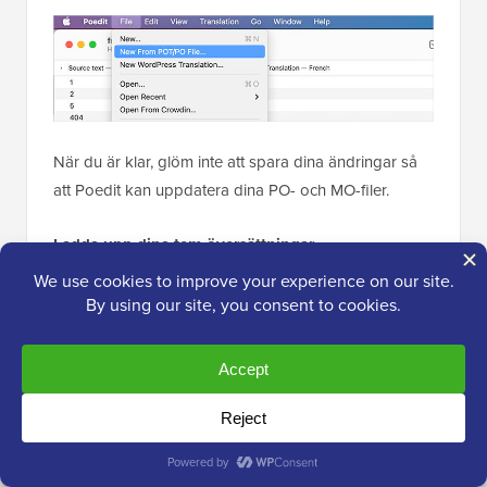
När du är klar, glöm inte att spara dina ändringar så
att Poedit kan uppdatera dina PO- och MO-filer.
Ladda upp dina tem översättningar
När du är redo att ladda upp dina översättningar,
anslut helt enkelt till din WordPress-webbplats
med en
FTP-klient
eller 'Filhanteraren' i kontrollpanelen för ditt
webbhotellskonto
.
När du är ansluten vill du ladda upp hela mappen
'languages' från din dator till din WordPress-