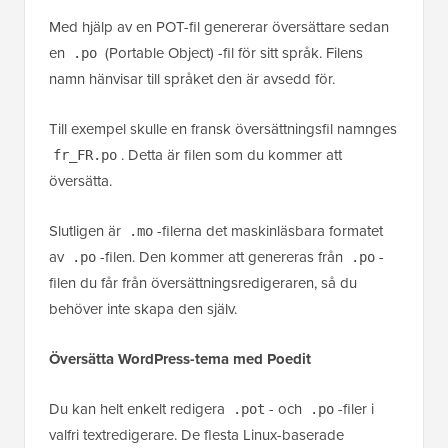
Med hjälp av en POT-fil genererar översättare sedan
en
(Portable Object) -fil för sitt språk. Filens
.po
namn hänvisar till språket den är avsedd för.
Till exempel skulle en fransk översättningsfil namnges
. Detta är filen som du kommer att
fr_FR.po
översätta.
Slutligen är
-filerna det maskinläsbara formatet
.mo
av
-filen. Den kommer att genereras från
-
.po
.po
filen du får från översättningsredigeraren, så du
behöver inte skapa den själv.
Översätta WordPress-tema med Poedit
Du kan helt enkelt redigera
- och
-filer i
.pot
.po
valfri textredigerare. De flesta Linux-baserade