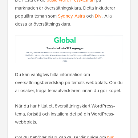
De flesta av de
bästa WordPress-teman
på
marknaden är översättningsklara. Detta inkluderar
populära teman som
Sydney
,
Astra
och
Divi
. Alla
dessa är översättningsklara.
Du kan vanligtvis hitta information om
översättningsberedskap på temats webbplats. Om du
är osäker, fråga temautvecklaren innan du gör köpet.
När du har hittat ett översättningsklart WordPress-
tema, fortsätt och installera det på din WordPress-
webbplats.
Om du behöver hjälp kan du se vår guide om
hur