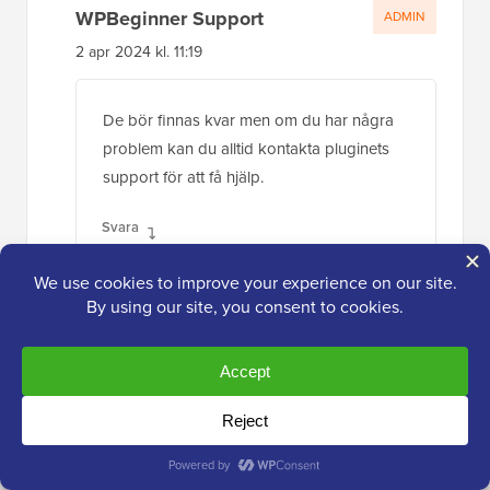
WPBeginner Support
ADMIN
2 apr 2024 kl. 11:19
De bör finnas kvar men om du har några
problem kan du alltid kontakta pluginets
support för att få hjälp.
Svara
Jiří Vaněk
2 apr. 2024 kl. 11:22
Tack för ditt svar, jag har inga problem,
jag var bara orolig för att