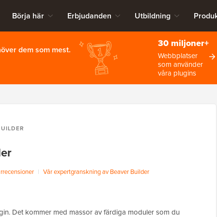
Börja här
Erbjudanden
Utbildning
Produk
30 miljoner+
ehöver dem som mest.
Webbplatser
som använder
våra plugins
BUILDER
der
recensioner
|
Vår expertgranskning av Beaver Builder
lugin. Det kommer med massor av färdiga moduler som du