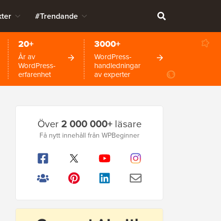
ter
#Trendande
20+
3000+
År av
WordPress-
WordPress-
handledningar
erfarenhet
av experter
Primär
Över
2 000 000+
läsare
sidofält
Få nytt innehåll från WPBeginner