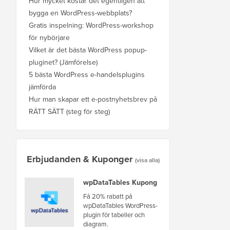
Hur mycket kostar det egentligen att
bygga en WordPress-webbplats?
Gratis inspelning: WordPress-workshop
för nybörjare
Vilket är det bästa WordPress popup-
pluginet? (Jämförelse)
5 bästa WordPress e-handelsplugins
jämförda
Hur man skapar ett e-postnyhetsbrev på
RÄTT SÄTT (steg för steg)
Erbjudanden & Kuponger
(visa alla)
wpDataTables Kupong
Få 20% rabatt på
wpDataTables WordPress-
plugin för tabeller och
diagram.