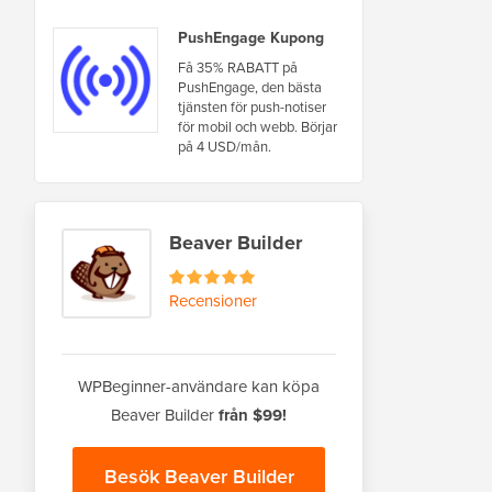
PushEngage Kupong
Få 35% RABATT på
PushEngage, den bästa
tjänsten för push-notiser
för mobil och webb. Börjar
på 4 USD/mån.
Beaver Builder
Recensioner
WPBeginner-användare kan köpa
Beaver Builder
från $99!
Besök Beaver Builder