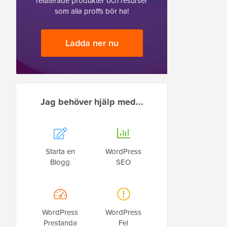
relaterade produkter och resurser
som alla proffs bör ha!
Ladda ner nu
Jag behöver hjälp med...
Starta en
WordPress
Blogg
SEO
WordPress
WordPress
Prestanda
Fel