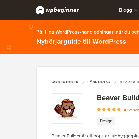
Blogg
Pålitliga WordPress-handledningar, när du b
Nybörjarguide till WordPress
WPBEGINNER
LÖSNINGAR
BEAVER 
Beaver Buil
Användar
Design
Beaver Builder är ett populärt sidbyggarp