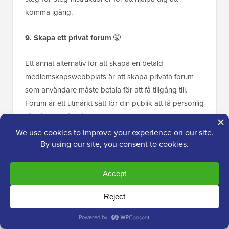
komma igång.
9. Skapa ett privat forum
🤫
Ett annat alternativ för att skapa en betald
medlemskapswebbplats är att skapa privata forum
som användare måste betala för att få tillgång till.
Forum är ett utmärkt sätt för din publik att få personlig
rådgivning från dig. Andra medlemmar i
gemenskapen kan också interagera och hjälpa
varandra.
Även om moderering av ett forum kan vara mycket
arbete, är ett betalt forum ett utmärkt sätt att tjäna
återkommande intäkter från din WordPress-
webbplats.