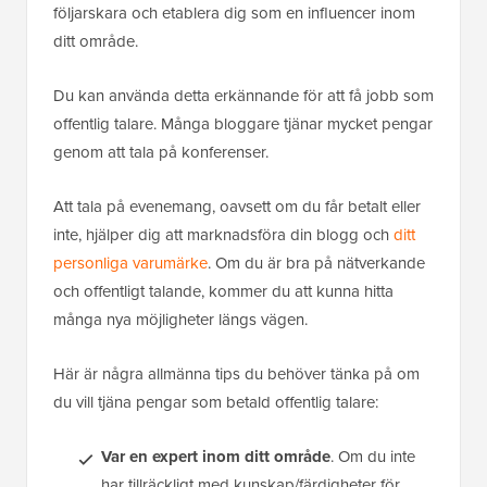
följarskara och etablera dig som en influencer inom
ditt område.
Du kan använda detta erkännande för att få jobb som
offentlig talare. Många bloggare tjänar mycket pengar
genom att tala på konferenser.
Att tala på evenemang, oavsett om du får betalt eller
inte, hjälper dig att marknadsföra din blogg och
ditt
personliga varumärke
. Om du är bra på nätverkande
och offentligt talande, kommer du att kunna hitta
många nya möjligheter längs vägen.
Här är några allmänna tips du behöver tänka på om
du vill tjäna pengar som betald offentlig talare:
Var en expert inom ditt område
. Om du inte
har tillräckligt med kunskap/färdigheter för