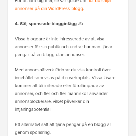
För att lära dig mer, se vår guide om
hur du säljer
annonser på din WordPress-blogg
.
4. Sälj sponsrade blogginlägg
✍️
Vissa bloggare är inte intresserade av att visa
annonser för sin publik och undrar hur man tjänar
pengar på en blogg utan annonser.
Med annonsnätverk förlorar du viss kontroll över
innehållet som visas på din webbplats. Vissa läsare
kommer att bli irriterade eller förolämpade av
annonser, och fler och fler människor använder
annonsblockerare, vilket påverkar din
intjäningspotential.
Ett alternativt sätt att tjäna pengar på en blogg är
genom sponsring.