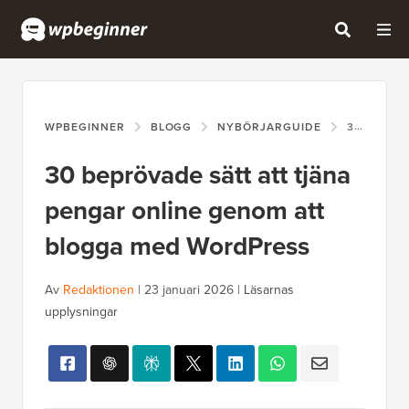
WPBEGINNER
BLOGG
NYBÖRJARGUIDE
30 BEPRÖVADE SÄTT ATT TJÄNA PENGAR ONLINE GENOM ATT BLOGGA MED WORDPRESS
30 beprövade sätt att tjäna
pengar online genom att
blogga med WordPress
Av
Redaktionen
|
23 januari 2026
|
Läsarnas
upplysningar