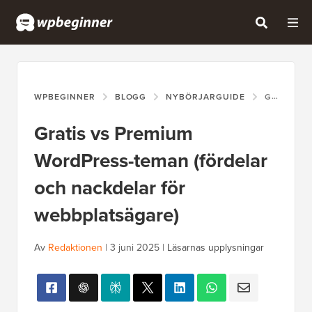
WPBEGINNER
BLOGG
NYBÖRJARGUIDE
GRATIS VS PREMIUM WORDPRESS-TEMAN (FÖRDELAR OCH NACKDELAR FÖR WEBBPLATSÄGARE)
Gratis vs Premium
WordPress-teman (fördelar
och nackdelar för
webbplatsägare)
Av
Redaktionen
|
3 juni 2025
|
Läsarnas upplysningar