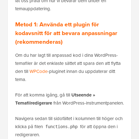
låt oss prata om hur vi bevarar dem under en
temauppdatering.
Metod 1: Använda ett plugin för
kodavsnitt för att bevara anpassningar
(rekommenderas)
Om du har lagt till anpassad kod i dina WordPress-
temafiler är det enklaste sättet att spara den att flytta
den till
WPCode
-pluginet innan du uppdaterar ditt
tema.
För att komma igång, gå till
Utseende »
Temafilredigerare
från WordPress-instrumentpanelen.
Navigera sedan till sidofältet i kolumnen till höger och
klicka på filen
för att öppna den i
functions.php
redigeraren.