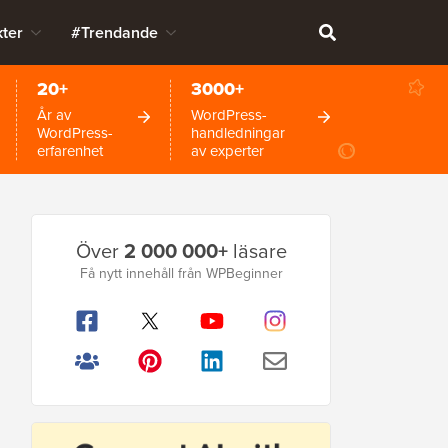
ter
#Trendande
20+
3000+
År av
WordPress-
WordPress-
handledningar
erfarenhet
av experter
Primär
Över
2 000 000+
läsare
sidofält
Få nytt innehåll från WPBeginner