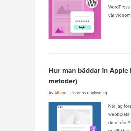
WordPress. 
vår videom
Hur man bäddar in Apple 
metoder)
Av
Allison
|
Läsarens upplysning
När jag för
webbplats i
dem från A
er ville ja