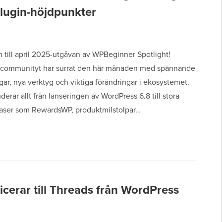
plugin-höjdpunkter
till april 2025-utgåvan av WPBeginner Spotlight!
communityt har surrat den här månaden med spännande
ar, nya verktyg och viktiga förändringar i ekosystemet.
derar allt från lanseringen av WordPress 6.8 till stora
easer som RewardsWP, produktmilstolpar…
cerar till Threads från WordPress