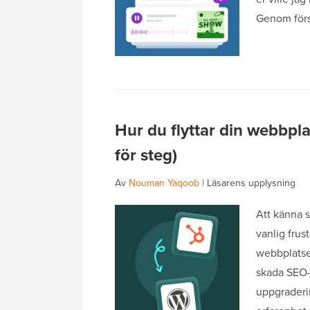
Genom för
Hur du flyttar din webbpla
för steg)
Av
Nouman Yaqoob
|
Läsarens upplysning
Att känna 
vanlig frust
webbplatser,
skada SEO-r
uppgraderin