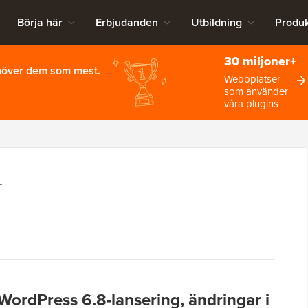
Börja här
Erbjudanden
Utbildning
Produk
30 miljoner+
ehöver dem som mest.
Webbplatser
som använder
våra plugins
L
WordPress 6.8-lansering, ändringar i