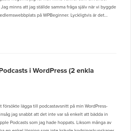
Jag minns att jag ställde samma fråga själv när vi byggde
edlemswebbplats på WPBeginner. Lyckligtvis är det…
Podcasts i WordPress (2 enkla
st försökte lägga till podcastavsnitt på min WordPress-
nsåg jag snabbt att det inte var så enkelt att bädda in
pple Podcasts som jag hade hoppats. Liksom många av
g ha en enkel lösning som inte krävde kodningskunskaper.