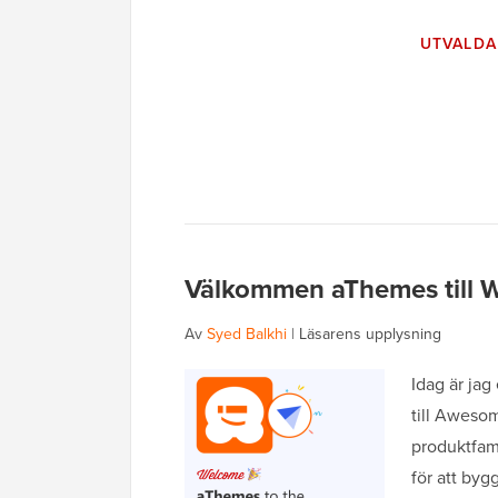
UTVALDA
Välkommen aThemes till W
Av
Syed Balkhi
|
Läsarens upplysning
Idag är jag
till Aweso
produktfam
för att by