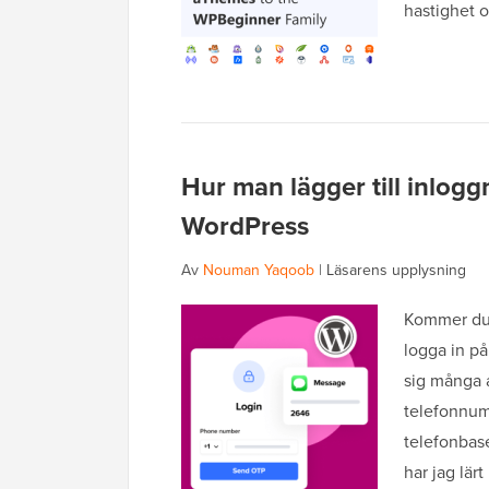
hastighet o
Hur man lägger till inlog
WordPress
Av
Nouman Yaqoob
|
Läsarens upplysning
Kommer du i
logga in på
sig många 
telefonnumm
telefonbas
har jag lär