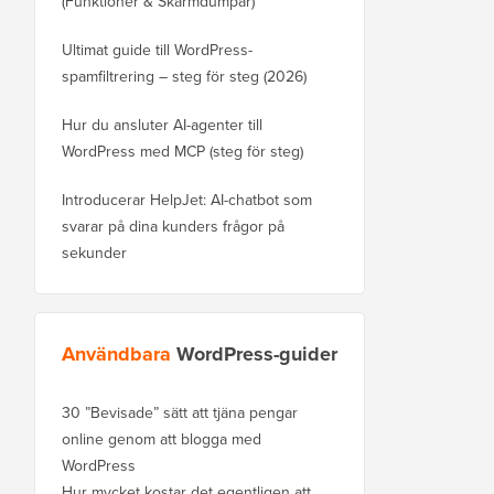
(Funktioner & Skärmdumpar)
Ultimat guide till WordPress-
spamfiltrering – steg för steg (2026)
Hur du ansluter AI-agenter till
WordPress med MCP (steg för steg)
Introducerar HelpJet: AI-chatbot som
svarar på dina kunders frågor på
sekunder
Användbara
WordPress-guider
30 ”Bevisade” sätt att tjäna pengar
online genom att blogga med
WordPress
Hur mycket kostar det egentligen att