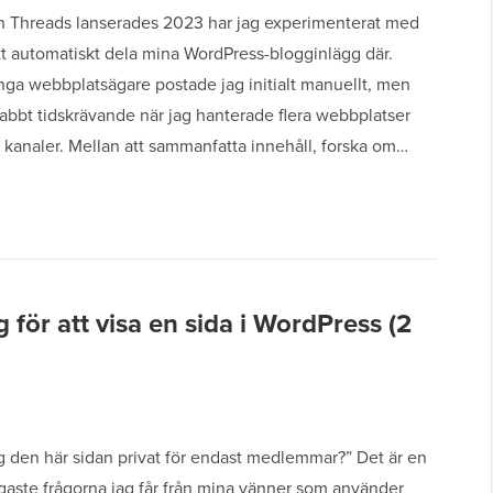
 Threads lanserades 2023 har jag experimenterat med
att automatiskt dela mina WordPress-blogginlägg där.
ga webbplatsägare postade jag initialt manuellt, men
abbt tidskrävande när jag hanterade flera webbplatser
 kanaler. Mellan att sammanfatta innehåll, forska om…
för att visa en sida i WordPress (2
g den här sidan privat för endast medlemmar?” Det är en
gaste frågorna jag får från mina vänner som använder