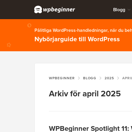
Blogg
Pålitliga WordPress-handledningar, när du b
Nybörjarguide till WordPress
WPBEGINNER
BLOGG
2025
APRI
Arkiv för april 2025
WPBeginner Spotlight 11: 