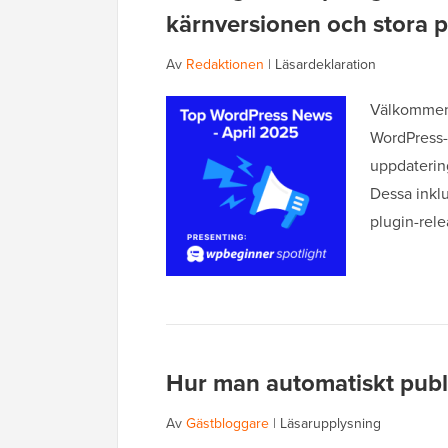
kärnversionen och stora 
Av
Redaktionen
|
Läsardeklaration
Välkommen 
WordPress-
uppdatering
Dessa inklu
plugin-rel
Hur man automatiskt publi
Av
Gästbloggare
|
Läsarupplysning