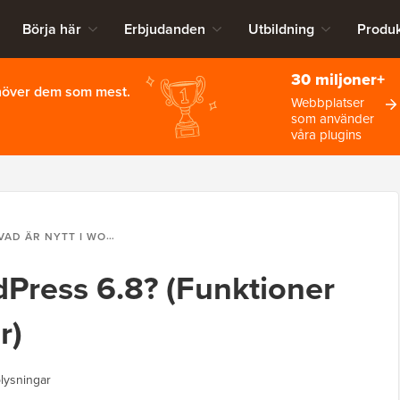
Börja här
Erbjudanden
Utbildning
Produk
30 miljoner+
ehöver dem som mest.
Webbplatser
som använder
våra plugins
AD ÄR NYTT I WORDPRESS 6.8? (FUNKTIONER OCH SKÄRMDUMPAR)
dPress 6.8? (Funktioner
r)
lysningar