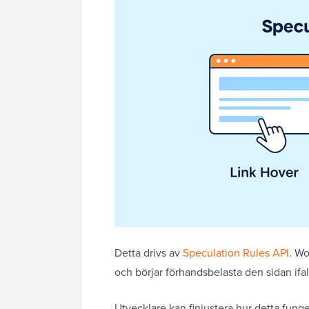
Detta drivs av
Speculation Rules API
. Wo
och börjar förhandsbelasta den sidan ifa
Utvecklare kan finjustera hur detta funger