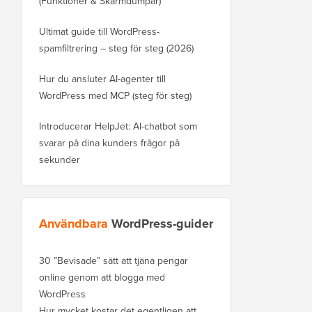
(Funktioner & Skärmdumpar)
Ultimat guide till WordPress-
spamfiltrering – steg för steg (2026)
Hur du ansluter AI-agenter till
WordPress med MCP (steg för steg)
Introducerar HelpJet: AI-chatbot som
svarar på dina kunders frågor på
sekunder
Användbara
WordPress-guider
30 ”Bevisade” sätt att tjäna pengar
online genom att blogga med
WordPress
Hur mycket kostar det egentligen att