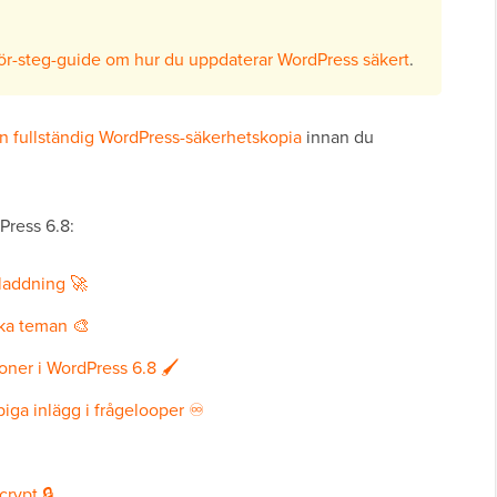
för-steg-guide om hur du uppdaterar WordPress säkert
.
n fullständig WordPress-säkerhetskopia
innan du
Press 6.8:
laddning 🚀
ska teman 🎨
oner i WordPress 6.8 🖌️
bbiga inlägg i frågelooper ♾️
rypt 🔒