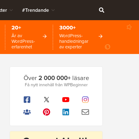
ter
#Trendande
20+
3000+
År av
WordPress-
WordPress-
handledningar
erfarenhet
av experter
Primär
Över
2 000 000+
läsare
sidofält
Få nytt innehåll från WPBeginner