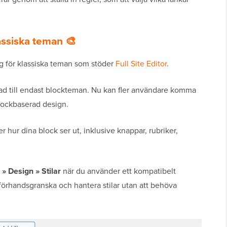
assiska teman 🎨
lig för klassiska teman som stöder
Full Site Editor
.
ad till endast blockteman. Nu kan fler användare komma
blockbaserad design.
r hur dina block ser ut, inklusive knappar, rubriker,
» Design » Stilar
när du använder ett kompatibelt
 förhandsgranska och hantera stilar utan att behöva