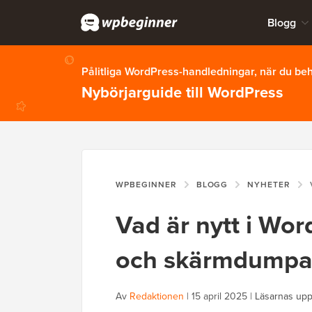
Blogg
Pålitliga WordPress-handledningar, när du b
Nybörjarguide till WordPress
WPBEGINNER
BLOGG
NYHETER
V
Vad är nytt i Wor
och skärmdumpa
Av
Redaktionen
|
15 april 2025
|
Läsarnas upp