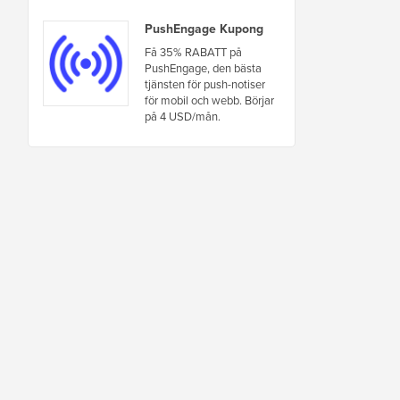
PushEngage Kupong
Få 35% RABATT på
PushEngage, den bästa
tjänsten för push-notiser
för mobil och webb. Börjar
på 4 USD/mån.