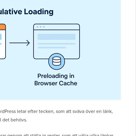
rdPress letar efter tecken, som att sväva över en länk,
ll det behövs.
ar genom att ställa in regler, som att välja vilka länkar