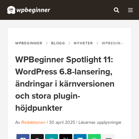
WPBEGINNER
BLOGG
NYHETER
WPBEGINNER SPOTLIGHT 11: WORDPRESS 6.8-LANSERING, ÄNDRINGAR I KÄRNVERSIONEN OCH STORA PLUGIN-HÖJDPUNKTER
WPBeginner Spotlight 11:
WordPress 6.8-lansering,
ändringar i kärnversionen
och stora plugin-
höjdpunkter
Av
Redaktionen
|
30 april 2025
|
Läsarnas upplysningar