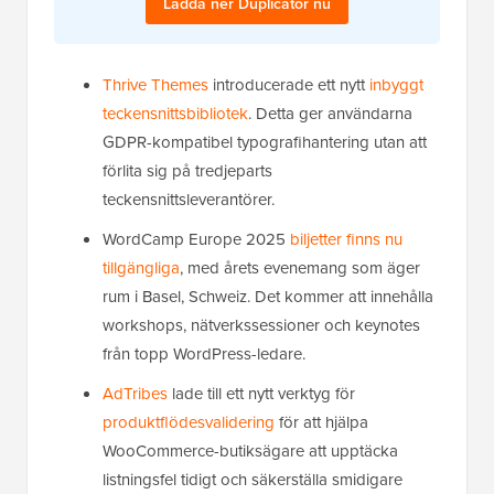
Ladda ner Duplicator nu
Thrive Themes
introducerade ett nytt
inbyggt
teckensnittsbibliotek
. Detta ger användarna
GDPR-kompatibel typografihantering utan att
förlita sig på tredjeparts
teckensnittsleverantörer.
WordCamp Europe 2025
biljetter finns nu
tillgängliga
, med årets evenemang som äger
rum i Basel, Schweiz. Det kommer att innehålla
workshops, nätverkssessioner och keynotes
från topp WordPress-ledare.
AdTribes
lade till ett nytt verktyg för
produktflödesvalidering
för att hjälpa
WooCommerce-butiksägare att upptäcka
listningsfel tidigt och säkerställa smidigare