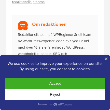
redaktionella process
.
Om redaktionen
Redaktionellt team på WPBeginner är ett team
av WordPress-experter ledda av Syed Balkhi
med över 16 års erfarenhet av WordPress,
webbhotell, e-handel, SEO och
marknadsföring. WPBeginner startades 2009
och är nu den största gratis WordPress-
resurswebbplatsen i branschen och refereras
ofta till som Wikipedian för WordPress.