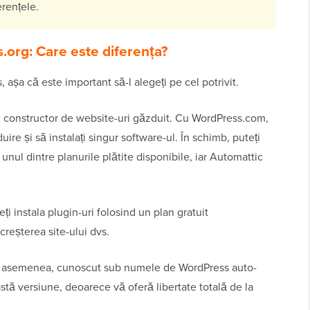
erențele.
org: Care este diferența?
 așa că este important să-l alegeți pe cel potrivit.
n constructor de website-uri găzduit. Cu WordPress.com,
uire și să instalați singur software-ul. În schimb, puteți
unul dintre planurile plătite disponibile, iar Automattic
i instala plugin-uri folosind un plan gratuit
creșterea site-ului dvs.
de asemenea, cunoscut sub numele de WordPress auto-
 versiune, deoarece vă oferă libertate totală de la