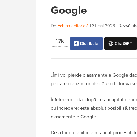
Google
De
Echipa editorială
|
31 mai 2026
|
Dezvăluire
1,7k
Distribuie
ChatGPT
DISTRIBUIRI
„Îmi voi pierde clasamentele Google dac
pe care o auzim ori de câte ori cineva se
Înțelegem – dar după ce am ajutat nenum
cu încredere: este absolut posibil să trec
clasamentele Google.
De-a lungul anilor, am rafinat procesul d