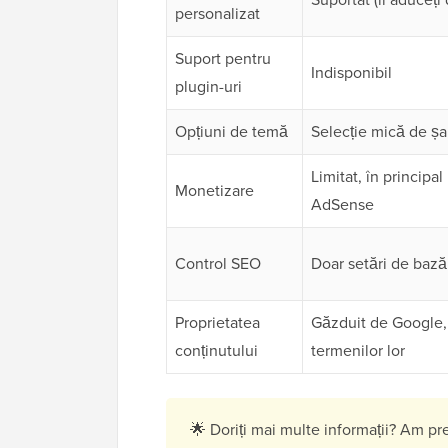
personalizat
Suport pentru
Indisponibil
plugin-uri
Opțiuni de temă
Selecție mică de ș
Limitat, în principal
Monetizare
AdSense
Control SEO
Doar setări de bază
Proprietatea
Găzduit de Google,
conținutului
termenilor lor
🌟 Doriți mai multe informații? Am pre