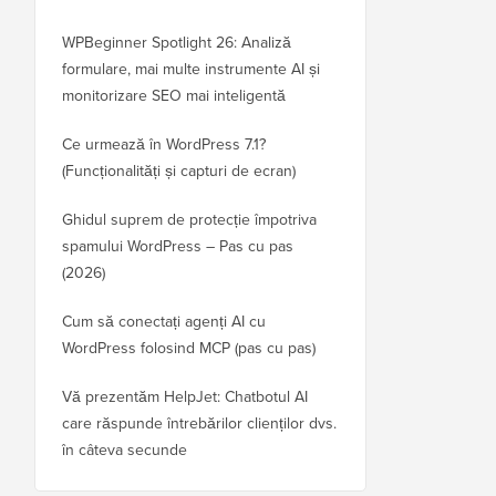
WPBeginner Spotlight 26: Analiză
formulare, mai multe instrumente AI și
monitorizare SEO mai inteligentă
Ce urmează în WordPress 7.1?
(Funcționalități și capturi de ecran)
Ghidul suprem de protecție împotriva
spamului WordPress – Pas cu pas
(2026)
Cum să conectați agenți AI cu
WordPress folosind MCP (pas cu pas)
Vă prezentăm HelpJet: Chatbotul AI
care răspunde întrebărilor clienților dvs.
în câteva secunde