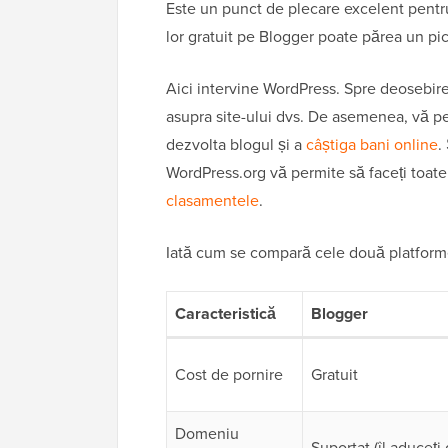
Este un punct de plecare excelent pentru
lor gratuit pe Blogger poate părea un pic 
Aici intervine WordPress. Spre deosebir
asupra site-ului dvs. De asemenea, vă pe
dezvolta blogul și a
câștiga bani online
.
WordPress.org vă permite să faceți toat
clasamentele
.
Iată cum se compară cele două platforme 
Caracteristică
Blogger
Cost de pornire
Gratuit
Domeniu
Suportat (îl aduceți 