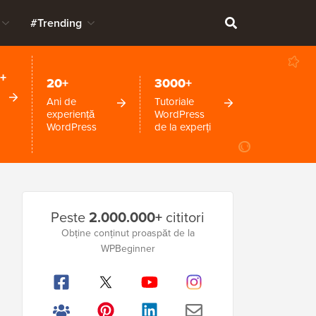
#Trending
+
20+
3000+
Ani de
Tutoriale
experiență
WordPress
WordPress
de la experți
Bara
Peste
2.000.000+
cititori
laterală
Obține conținut proaspăt de la
WPBeginner
principală