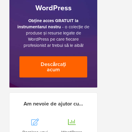
WordPress
Obține acces GRATUIT la
instrumentarul nostru
- o colecție de
produse și resurse legate de
WordPress pe care fiecare
profesionist ar trebui să le aibă!
Descărcați
acum
Am nevoie de ajutor cu…