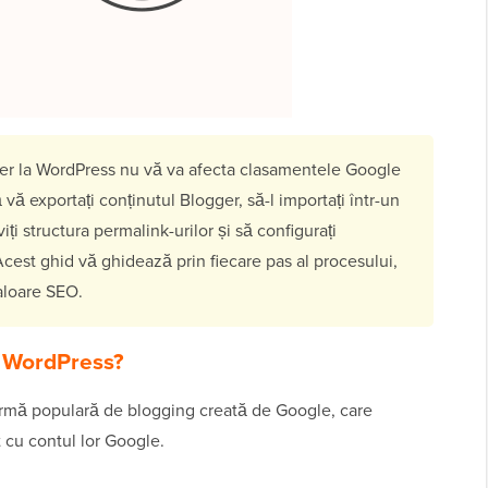
er la WordPress nu vă va afecta clasamentele Google
 vă exportați conținutul Blogger, să-l importați într-un
ți structura permalink-urilor și să configurați
cest ghid vă ghidează prin fiecare pas al procesului,
valoare SEO.
la WordPress?
tformă populară de blogging creată de Google, care
 cu contul lor Google.