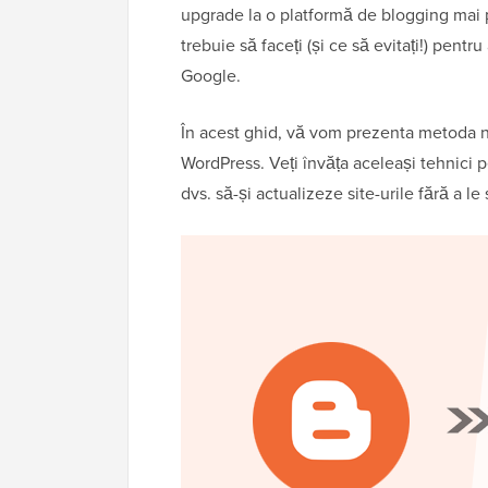
upgrade la o platformă de blogging mai pu
trebuie să faceți (și ce să evitați!) pentr
Google.
În acest ghid, vă vom prezenta metoda n
WordPress. Veți învăța aceleași tehnici p
dvs. să-și actualizeze site-urile fără a le