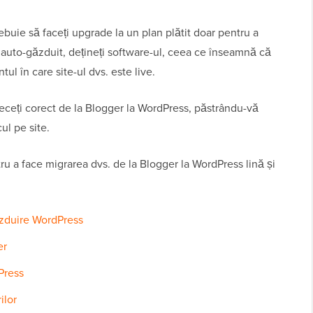
uie să faceți upgrade la un plan plătit doar pentru a
e auto-găzduit, dețineți software-ul, ceea ce înseamnă că
tul în care site-ul dvs. este live.
eceți corect de la Blogger la WordPress, păstrându-vă
ul pe site.
tru a face migrarea dvs. de la Blogger la WordPress lină și
ăzduire WordPress
er
Press
ilor