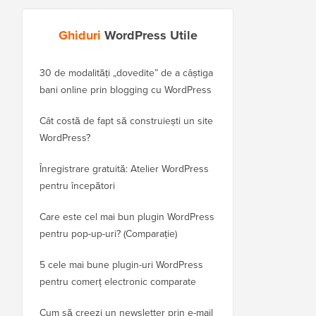
Ghiduri
WordPress Utile
30 de modalități „dovedite” de a câștiga
Cum să-ți muți corect 
bani online prin blogging cu WordPress
WordPress.com pe Wor
Cât costă de fapt să construiești un site
Cum să muți corect W
WordPress?
domeniu nou fără a p
Înregistrare gratuită: Atelier WordPress
Cum să treci de la Blo
pentru începători
fără a pierde clasamen
Care este cel mai bun plugin WordPress
Cum să treci corect de 
pentru pop-up-uri? (Comparație)
WordPress (Pas cu pas
5 cele mai bune plugin-uri WordPress
Cum să treci corect d
pentru comerț electronic comparate
la WordPress
Cum să creezi un newsletter prin e-mail
Cum să muți WordPres