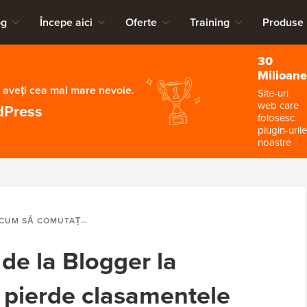
og
Începe aici
Oferte
Training
Produse
30
Milioane
 aveți cea mai mare nevoie.
Site-uri
web care
dPress
folosesc
plugin-urile
noastre
UM SĂ COMUTAȚI DE LA BLOGGER LA WORDPRESS FĂRĂ A PIERDE CLASAMENTELE GOOGLE
de la Blogger la
 pierde clasamentele