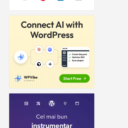
Cel mai bun
instrumentar