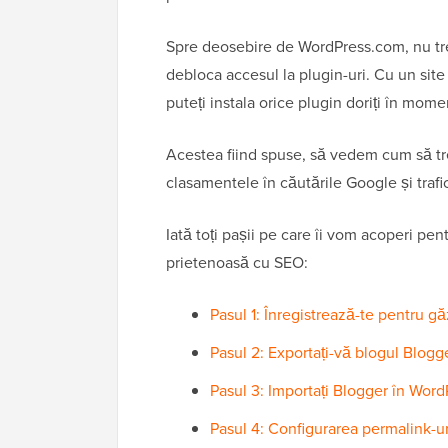
Spre deosebire de WordPress.com, nu treb
debloca accesul la plugin-uri. Cu un sit
puteți instala orice plugin doriți în momen
Acestea fiind spuse, să vedem cum să tr
clasamentele în căutările Google și trafic
Iată toți pașii pe care îi vom acoperi pen
prietenoasă cu SEO:
Pasul 1: Înregistrează-te pentru g
Pasul 2: Exportați-vă blogul Blogg
Pasul 3: Importați Blogger în Word
Pasul 4: Configurarea permalink-ur