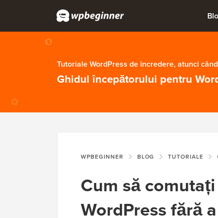
Bl
Tutoriale WordPress de încredere, atunci când
Ghidul începătorului pentru Wor
WPBEGINNER
BLOG
TUTORIALE
C
Cum să comutați 
WordPress fără a