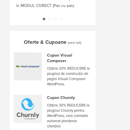
în MODUL CORECT (Pas cu pas)
găzduitor sau server f
nefuncționare
Oferte & Cupoane
(vezi tot)
Cupon Visual
Composer
Obține 20% REDUCERE la
pluginul de construcție de
pagini Visual Composer
WordPress.
Cupon Churnly
Obține 30% REDUCERE la
pluginul Churnly pentru
WordPress, care combate
automat pierderea
clienților.