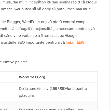
 mulți, dar mulți începători își dau seama rapid că blogul
limitat. S-ar putea să vă doriți să puteți face mai mult.
e de Blogger, WordPress.org vă oferă control complet
rmite să adăugați funcționalitățile necesare pentru a vă
 Și când vine vorba de a fi remarcat pe Google,
e ajustările SEO importante pentru a vă
îmbunătăți
dintr-o privire:
WordPress.org
De la aproximativ 2,99 USD/lună pentru
găzduire
dvs.)
Suportat, adesea gratuit cu găzduirea