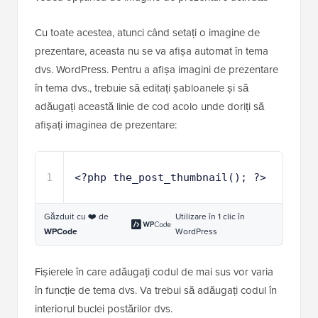
Cu toate acestea, atunci când setați o imagine de
prezentare, aceasta nu se va afișa automat în tema
dvs. WordPress. Pentru a afișa imagini de prezentare
în tema dvs., trebuie să editați șabloanele și să
adăugați această linie de cod acolo unde doriți să
afișați imaginea de prezentare:
1
<?php the_post_thumbnail(); ?>
Găzduit cu ❤️ de
Utilizare în 1 clic în
WPCode
WordPress
Fișierele în care adăugați codul de mai sus vor varia
în funcție de tema dvs. Va trebui să adăugați codul în
interiorul buclei postărilor dvs.