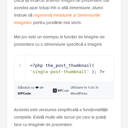
Dacă ați încărcat anterior imagini de prezentare, dar
acestea apar totuși într-o altă dimensiune, atunci
trebuie să
regenerați miniaturile și dimensiunile
imaginilor
pentru postările mai vechi.
Mai jos este un exemplu al funcției de imagine de
prezentare cu o dimensiune specifică a imaginii.
1
<?php the_post_thumbnail( 
'single-post-thumbnail'
); ?>
Găzduit cu ❤️ de
Utilizare în 1 clic în
WPCode
WordPress
Aceasta este versiunea simplificată a funcționalității
complete. Există multe alte lucruri pe care le puteți
face cu imaginile de prezentare.