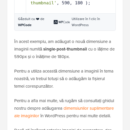
thumbnail'
, 590, 180 );
Găzduit cu ❤️ de
Utilizare în 1 clic în
WPCode
WordPress
În acest exemplu, am adăugat o nouă dimensiune a
imaginii numită
single-post-thumbnail
cu o lățime de
590px și o înălțime de 180px.
Pentru a utiliza această dimensiune a imaginii în tema
noastră, va trebui totuși să o adăugăm la fișierul
temei corespunzător.
Pentru a afla mai multe, vă rugăm să consultați ghidul
nostru despre adăugarea
dimensiunilor suplimentare
ale imaginilor
în WordPress pentru mai multe detalii.