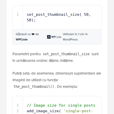
1
set_post_thumbnail_size( 50, 
50);
Găzduit cu ❤️ de
Utilizare în 1 clic în
WPCode
WordPress
Parametrii pentru
sunt
set_post_thumbnail_size
în următoarea ordine: lățime, înălțime.
Puteți seta, de asemenea, dimensiuni suplimentare ale
imaginii de utilizat cu funcția
. De exemplu:
the_post_thumbnail()
1
// Image size for single posts
2
add_image_size( 
'single-post-