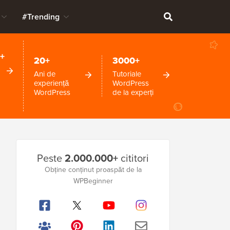
#Trending
+
20+
3000+
Ani de
Tutoriale
experiență
WordPress
WordPress
de la experți
Bara
Peste
2.000.000+
cititori
laterală
Obține conținut proaspăt de la
WPBeginner
principală