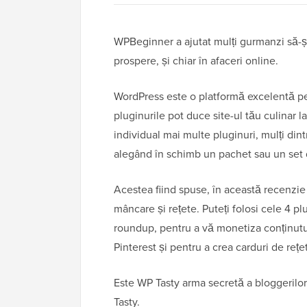
WPBeginner a ajutat mulți gurmanzi să-ș
prospere, și chiar în afaceri online.
WordPress este o platformă excelentă pe
pluginurile pot duce site-ul tău culinar l
individual mai multe pluginuri, mulți dint
alegând în schimb un pachet sau un set 
Acestea fiind spuse, în această recenzie
mâncare și rețete. Puteți folosi cele 4 p
roundup, pentru a vă monetiza conținutul 
Pinterest și pentru a crea carduri de reț
Este WP Tasty arma secretă a bloggerilor
Tasty.