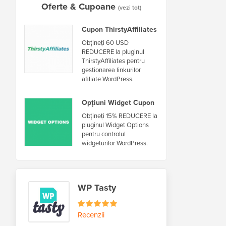
Oferte & Cupoane
(vezi tot)
Cupon ThirstyAffiliates
Obțineți 60 USD
REDUCERE la pluginul
ThirstyAffiliates pentru
gestionarea linkurilor
afiliate WordPress.
Opțiuni Widget Cupon
Obțineți 15% REDUCERE la
pluginul Widget Options
pentru controlul
widgeturilor WordPress.
WP Tasty
Recenzii