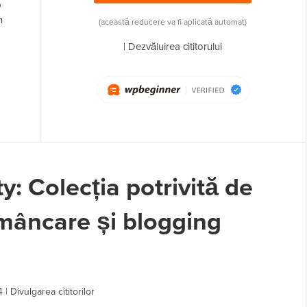
p
n
(această reducere va fi aplicată automat)
|
Dezvăluirea cititorului
: Colecția potrivită de
 mâncare și blogging
4
|
Divulgarea cititorilor