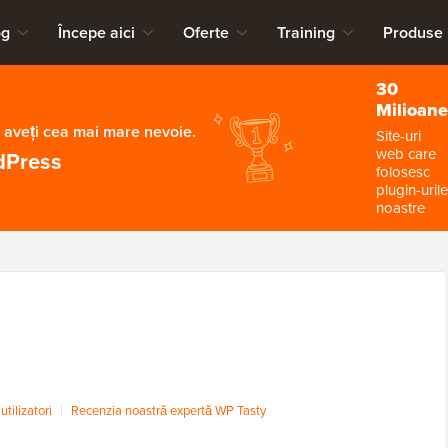
og
Începe aici
Oferte
Training
Produse
30
Milioane
 aveți cea mai mare nevoie.
Site-uri
web care
dPress
folosesc
plugin-urile
noastre
tilizatori
|
Recenzia noastră expertă WP Tasty