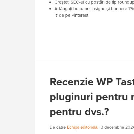
Creșteți SEO-ul cu postări de tip roundu
Adăugați butoane, insigne și bannere 'Pi
It' de pe Pinterest
Recenzie WP Tasty
pluginuri pentru
pentru dvs.?
De către
Echipa editorială
|
3 decembrie 202