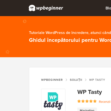
Bl
Tutoriale WordPress de încredere, atunci când
Ghidul începătorului pentru Wor
WPBEGINNER
SOLUȚII
WP TASTY
WP Tasty
Recenzii u
Marketing