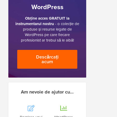
WordPress
Obține acces GRATUIT la
instrumentarul nostru
- o colecție de
produse și resurse legate de
WordPress pe care fiecare
profesionist ar trebui să le aibă!
Descărcați
acum
Am nevoie de ajutor cu…