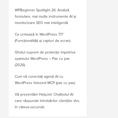
WPBeginner Spotlight 26: Analiză
formulare, mai multe instrumente AI și
monitorizare SEO mai inteligentă
Ce urmează în WordPress 7.1?
(Funcționalități și capturi de ecran)
Ghidul suprem de protecție împotriva
spamului WordPress – Pas cu pas
(2026)
Cum să conectați agenți AI cu
WordPress folosind MCP (pas cu pas)
Vă prezentăm HelpJet: Chatbotul AI
care răspunde întrebărilor clienților dvs.
în câteva secunde