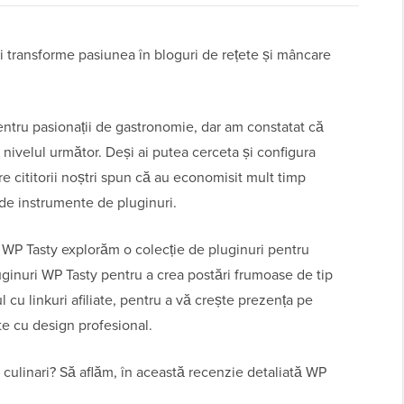
i transforme pasiunea în bloguri de rețete și mâncare
ntru pasionații de gastronomie, dar am constatat că
a nivelul următor. Deși ai putea cerceta și configura
re cititorii noștri spun că au economisit mult timp
de instrumente de pluginuri.
 WP Tasty explorăm o colecție de pluginuri pentru
luginuri WP Tasty pentru a crea postări frumoase de tip
cu linkuri afiliate, pentru a vă crește prezența pe
ete cu design profesional.
 culinari? Să aflăm, în această recenzie detaliată WP