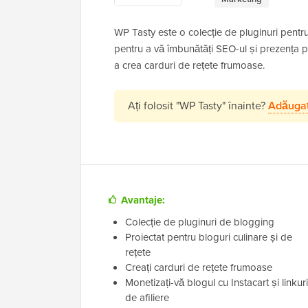
WP Tasty este o colecție de pluginuri pentru 
pentru a vă îmbunătăți SEO-ul și prezența pe
a crea carduri de rețete frumoase.
Ați folosit "WP Tasty" înainte?
Adăugaț
Avantaje:
Colecție de pluginuri de blogging
Proiectat pentru bloguri culinare și de
rețete
Creați carduri de rețete frumoase
Monetizați-vă blogul cu Instacart și linkuri
de afiliere