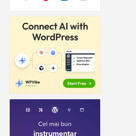
Cel mai bun
instrumentar