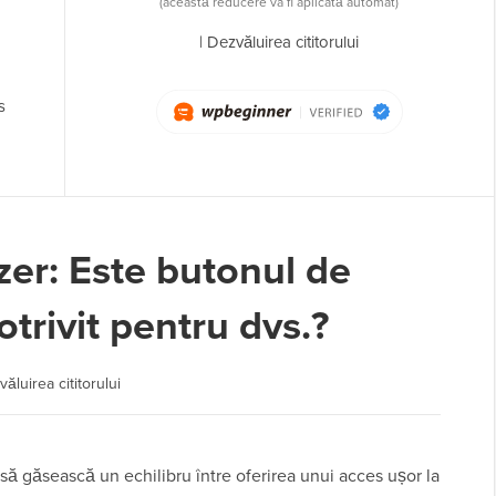
(această reducere va fi aplicată automat)
|
Dezvăluirea cititorului
s
zer: Este butonul de
otrivit pentru dvs.?
ăluirea cititorului
ă să găsească un echilibru între oferirea unui acces ușor la