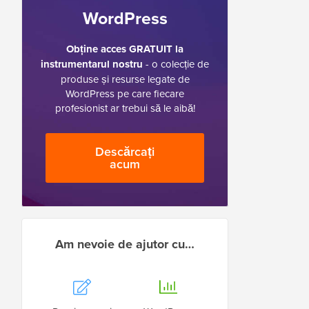
WordPress
Obține acces GRATUIT la
instrumentarul nostru
- o colecție de
produse și resurse legate de
WordPress pe care fiecare
profesionist ar trebui să le aibă!
Descărcați
acum
Am nevoie de ajutor cu…