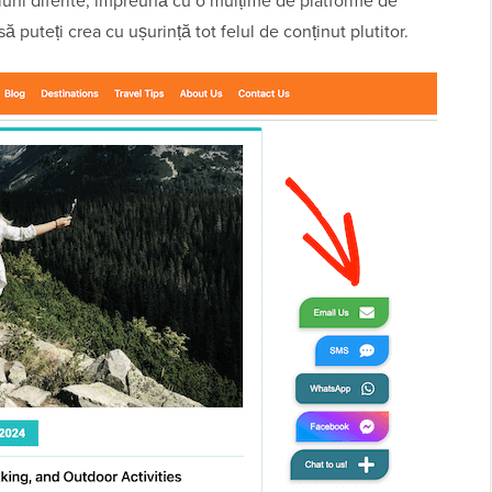
iuni diferite, împreună cu o mulțime de platforme de
 să puteți crea cu ușurință tot felul de conținut plutitor.