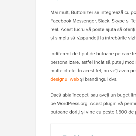
Mai mult, Buttonizer se integrează cu p
Facebook Messenger, Slack, Skype și Teleg
real. Acest lucru vă poate ajuta să oferiț
și simplu să răspundeți la întrebările vizit
Indiferent de tipul de butoane pe care le
personalizare, astfel încât să puteți mod
multe altele. În acest fel, nu veți avea
designul web
și brandingul dvs.
Dacă abia începeți sau aveți un buget lim
pe WordPress.org. Acest plugin vă permit
butoane doriți și vine cu peste 1.500 de 