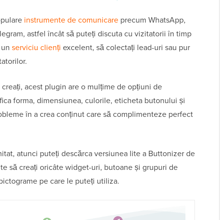
opulare
instrumente de comunicare
precum WhatsApp,
ram, astfel încât să puteți discuta cu vizitatorii în timp
i un
serviciu clienți
excelent, să colectați lead-uri sau pur
atorilor.
 creați, acest plugin are o mulțime de opțiuni de
ifica forma, dimensiunea, culorile, eticheta butonului și
 probleme în a crea conținut care să complimenteze perfect
itat, atunci puteți descărca versiunea lite a Buttonizer de
e să creați oricâte widget-uri, butoane și grupuri de
pictograme pe care le puteți utiliza.