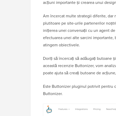
acțiuni importante și crearea unui desig
Am încercat multe strategii diferite, da
plutitoare pe site-urile partenerilor noșt
inițierea unei conversații cu un agent de
efectuarea unei alte sarcini importante, 
atingem obiectivele.
Doriți să încercați să adăugați butoane și
această recenzie Buttonizer, vom analiz
poate ajuta să creați butoane de acțiune, 
Este Buttonizer pluginul potrivit pentru 
Buttonizer.