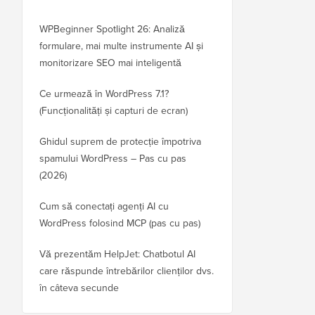
WPBeginner Spotlight 26: Analiză
formulare, mai multe instrumente AI și
monitorizare SEO mai inteligentă
Ce urmează în WordPress 7.1?
(Funcționalități și capturi de ecran)
Ghidul suprem de protecție împotriva
spamului WordPress – Pas cu pas
(2026)
Cum să conectați agenți AI cu
WordPress folosind MCP (pas cu pas)
Vă prezentăm HelpJet: Chatbotul AI
care răspunde întrebărilor clienților dvs.
în câteva secunde