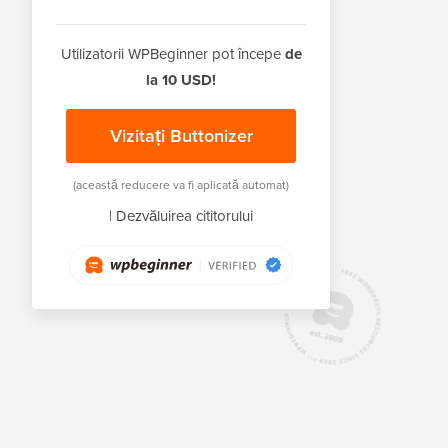
Utilizatorii WPBeginner pot începe
de
la 10 USD!
Vizitați Buttonizer
(această reducere va fi aplicată automat)
|
Dezvăluirea cititorului