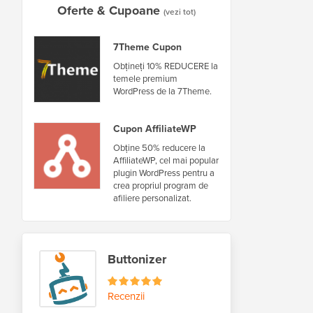
Oferte & Cupoane
(vezi tot)
7Theme Cupon
Obțineți 10% REDUCERE la
temele premium
WordPress de la 7Theme.
Cupon AffiliateWP
Obține 50% reducere la
AffiliateWP, cel mai popular
plugin WordPress pentru a
crea propriul program de
afiliere personalizat.
Buttonizer
Recenzii