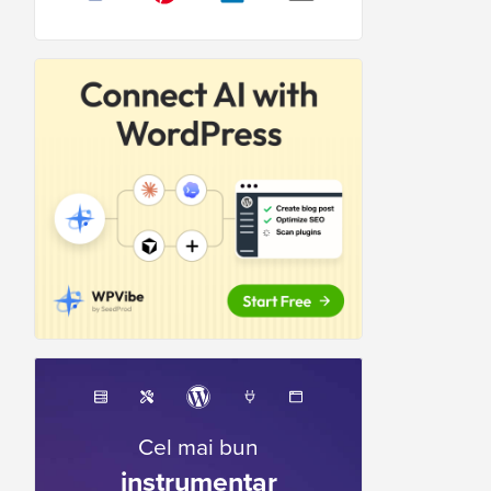
Cel mai bun
instrumentar