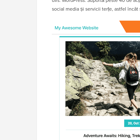
dvs. WordPress. Suportă peste 40 de acț
social media și servicii terțe, astfel încât