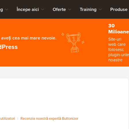
og
Începe aici
Oferte
Training
Produse
30
Milioane
 aveți cea mai mare nevoie.
Site-uri
web care
dPress
folosesc
plugin-urile
noastre
tilizatori
|
Recenzia noastră expertă Buttonizer