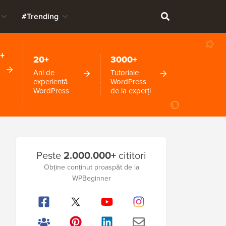
#Trending
+
20+
3000+
Ani de
Tutoriale
experiență
WordPress
WordPress
de la experți
Bara
Peste
2.000.000+
cititori
laterală
Obține conținut proaspăt de la
principală
WPBeginner