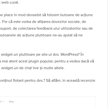
n web curat.
r ne place în mod deosebit să folosim butoane de acțiune
ri. Fie că este vorba de afișarea dovezilor sociale, de
 suport, de colectarea feedback-ului utilizatorilor sau de
butoanele de acțiune plutitoare ne-au ajutat să ne
 widget-uri plutitoare pe site-ul dvs. WordPress? În
a mai atent acest plugin popular, pentru a vedea dacă vă
widget-uri de chat live și multe altele.
conținut flotant pentru dvs.? Să aflăm, în această recenzie