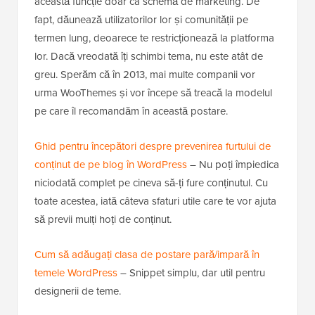
această funcție doar ca schemă de marketing. De
fapt, dăunează utilizatorilor lor și comunității pe
termen lung, deoarece te restricționează la platforma
lor. Dacă vreodată îți schimbi tema, nu este atât de
greu. Sperăm că în 2013, mai multe companii vor
urma WooThemes și vor începe să treacă la modelul
pe care îl recomandăm în această postare.
Ghid pentru începători despre prevenirea furtului de
conținut de pe blog în WordPress
– Nu poți împiedica
niciodată complet pe cineva să-ți fure conținutul. Cu
toate acestea, iată câteva sfaturi utile care te vor ajuta
să previi mulți hoți de conținut.
Cum să adăugați clasa de postare pară/impară în
temele WordPress
– Snippet simplu, dar util pentru
designerii de teme.