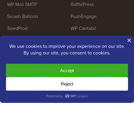
WP Mail SMTP
RafflePress
Smash Balloon
PushEngage
SeedProd
WP Caritabil
Nameboy
AffiliateWP
Copyright © 2009 - 2026 WPBeginner LLC. Toate
drepturile rezervate. WPBeginner® este o marcă
înregistrată.
Gestionat de
Awesome Motive
|
Găzduire WordPress
de
SiteGround
Marca WordPress® este proprietatea intelectuală a Fundației
WordPress. Utilizările numelor WordPress® pe acest site web