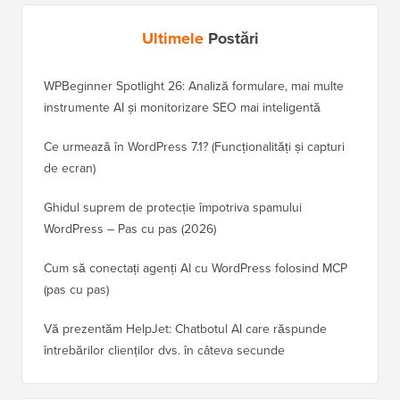
Ultimele
Postări
WPBeginner Spotlight 26: Analiză formulare, mai multe
instrumente AI și monitorizare SEO mai inteligentă
Ce urmează în WordPress 7.1? (Funcționalități și capturi
de ecran)
Ghidul suprem de protecție împotriva spamului
WordPress – Pas cu pas (2026)
Cum să conectați agenți AI cu WordPress folosind MCP
(pas cu pas)
Vă prezentăm HelpJet: Chatbotul AI care răspunde
întrebărilor clienților dvs. în câteva secunde