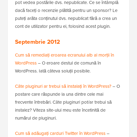
pot vedea postările dvs. nepublicate. Ce se întâmplă
dacă faceți o recenzie plătită pentru un sponsor? Le
puteți arăta conținutul dvs. nepublicat fără a crea un
cont de utilizator pentru ei, folosind acest plugin.
Septembrie 2012
Cum să remediați eroarea ecranului alb al morții în
WordPress
– O eroare destul de comună în
WordPress. Iată câteva soluții posibile.
Câte pluginuri ar trebui să instalați în WordPress?
– O
postare care răspunde la una dintre cele mai
frecvente întrebări. Câte pluginuri pot/ar trebui să
instalez? Viteza site-ului meu este încetinită de
numărul de pluginuri.
Cum să adăugați carduri Twitter în WordPress
–