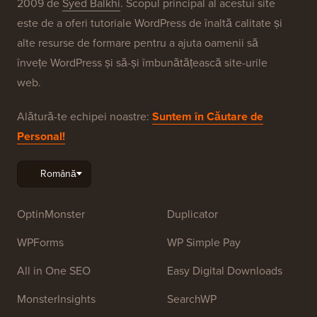
2009 de
Syed Balkhi
. Scopul principal al acestui site
este de a oferi tutoriale WordPress de înaltă calitate și
alte resurse de formare pentru a ajuta oamenii să
învețe WordPress și să-și îmbunătățească site-urile
web.
Alătură-te echipei noastre:
Suntem în Căutare de
Personal!
OptinMonster
Duplicator
WPForms
WP Simple Pay
All in One SEO
Easy Digital Downloads
MonsterInsights
SearchWP