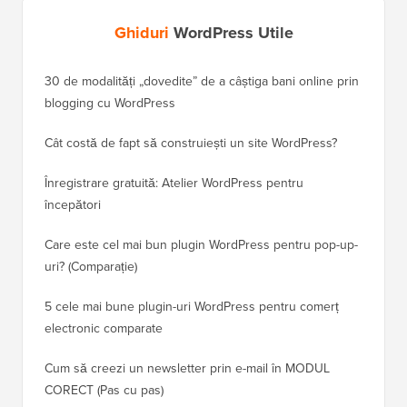
Ghiduri
WordPress Utile
30 de modalități „dovedite” de a câștiga bani online prin
Cum să-
blogging cu WordPress
WordPre
Cât costă de fapt să construiești un site WordPress?
Cum să 
a pierd
Înregistrare gratuită: Atelier WordPress pentru
începători
Cum să 
clasame
Care este cel mai bun plugin WordPress pentru pop-up-
uri? (Comparație)
Cum să 
5 cele mai bune plugin-uri WordPress pentru comerț
Cum să 
electronic comparate
Cum să 
Cum să creezi un newsletter prin e-mail în MODUL
fără ti
CORECT (Pas cu pas)