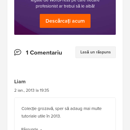
legate de WordPress pe care fiecare
profesionist ar trebui să le aibă!
Descărcați acum
Interacțiuni
1 Comentariu
Lasă un răspuns
cu
cititorii
Liam
2 ian., 2013 la 19:35
Colecție grozavă, sper să adaug mai multe
tutoriale utile în 2013.
Răspunde