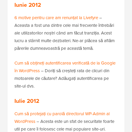
Iunie 2012
6 motive pentru care am renunțat la Livefyre
–
Aceasta a fost una dintre cele mai frecvente întrebări
ale utilizatorilor noștri când am făcut tranziția. Acest
lucru a stârnit multe dezbateri. Ne-ar plăcea să aflăm
părerile dumneavoastră pe această temă.
Cum să obțineți autentificarea verificată de la Google
în WordPress
– Doriți să creșteți rata de clicuri din
motoarele de căutare? Adăugați autentificarea pe
site-ul dvs.
Iulie 2012
Cum să protejați cu parolă directorul WP-Admin al
WordPress
– Acesta este un sfat de securitate foarte
util pe care îl folosesc cele mai populare site-uri.