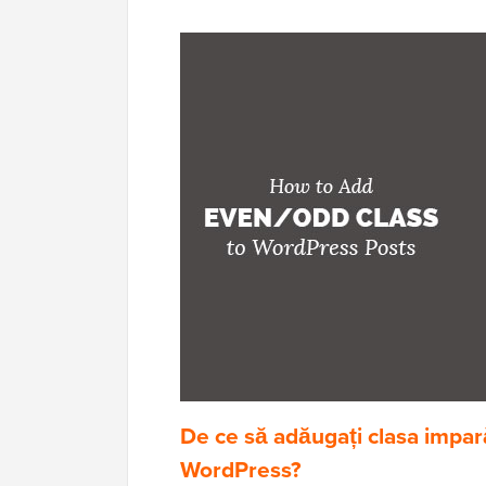
De ce să adăugați clasa impară
WordPress?