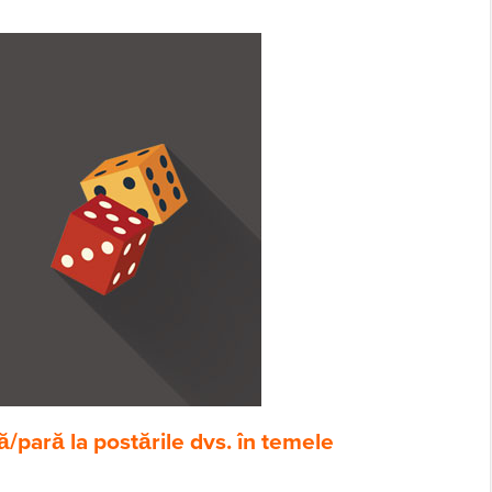
/pară la postările dvs. în temele