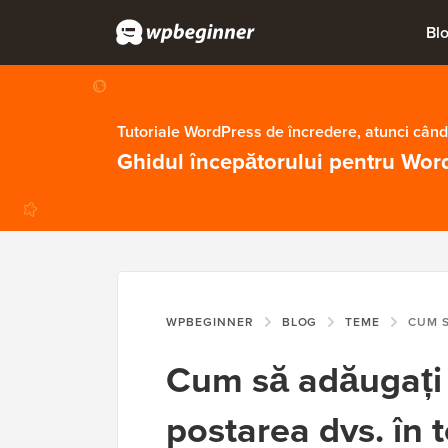
Bl
Tutoriale WordPress de încredere, atunci când
Ghidul începătorului pentru Wor
WPBEGINNER
BLOG
TEME
CUM SĂ ADĂUGAȚI CL
Cum să adăugați 
postarea dvs. în