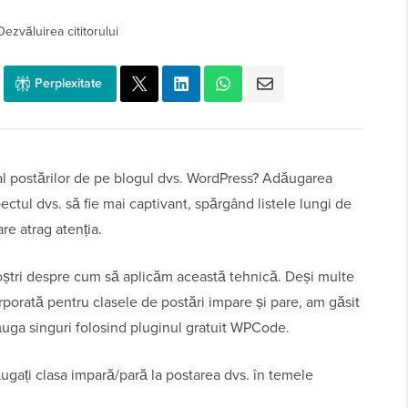
Dezvăluirea cititorului
Perplexitate
ual postărilor de pe blogul dvs. WordPress? Adăugarea
ectul dvs. să fie mai captivant, spărgând listele lungi de
re atrag atenția.
 noștri despre cum să aplicăm această tehnică. Deși multe
porată pentru clasele de postări impare și pare, am găsit
ăuga singuri folosind pluginul gratuit WPCode.
ăugați clasa impară/pară la postarea dvs. în temele