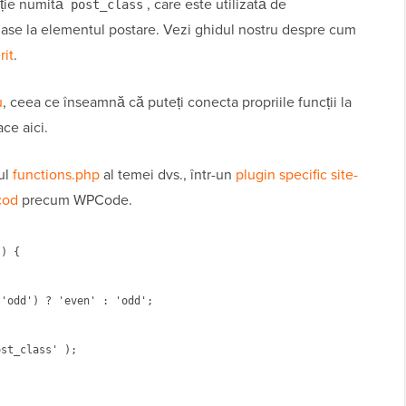
ție numită
, care este utilizată de
post_class
lase la elementul postare. Vezi ghidul nostru despre cum
rit
.
u
, ceea ce înseamnă că puteți conecta propriile funcții la
ce aici.
rul
functions.php
al temei dvs., într-un
plugin specific site-
cod
precum WPCode.
) {

st_class' );
