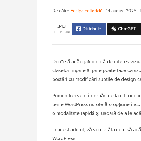
De către
Echipa editorială
|
14 august 2025
|
343
Distribuie
ChatGPT
DISTRIBUIRI
Doriți să adăugați o notă de interes viz
claselor impare și pare poate face ca asp
postări cu modificări subtile de design ca
Primim frecvent întrebări de la cititorii
teme WordPress nu oferă o opțiune încor
o modalitate rapidă și ușoară de a le ad
În acest articol, vă vom arăta cum să ad
WordPress.