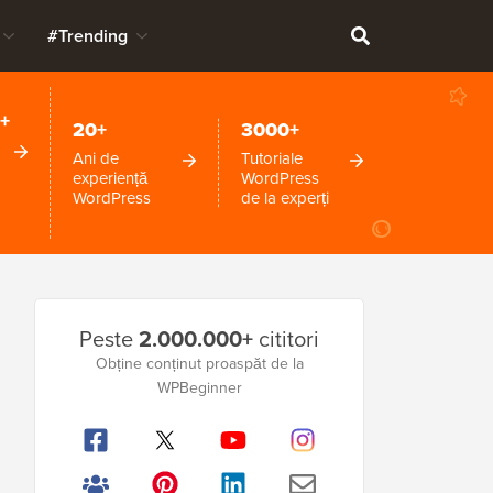
#Trending
+
20+
3000+
Ani de
Tutoriale
experiență
WordPress
WordPress
de la experți
Bara
Peste
2.000.000+
cititori
laterală
Obține conținut proaspăt de la
WPBeginner
principală