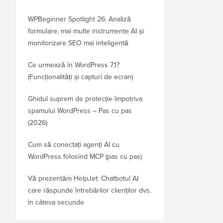
WPBeginner Spotlight 26: Analiză
formulare, mai multe instrumente AI și
monitorizare SEO mai inteligentă
Ce urmează în WordPress 7.1?
(Funcționalități și capturi de ecran)
Ghidul suprem de protecție împotriva
spamului WordPress – Pas cu pas
(2026)
Cum să conectați agenți AI cu
WordPress folosind MCP (pas cu pas)
Vă prezentăm HelpJet: Chatbotul AI
care răspunde întrebărilor clienților dvs.
în câteva secunde