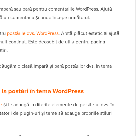
impară sau pară pentru comentariile WordPress. Ajută
ină un comentariu și unde începe următorul.
ntru
postările dvs. WordPress
. Arată plăcut estetic și ajută
 mult conținut. Este deosebit de utilă pentru pagina
tiri.
ăugăm o clasă impară și pară postărilor dvs. în tema
 la postări în tema WordPress
e
și le adaugă la diferite elemente de pe site-ul dvs. în
torii de plugin-uri și teme să adauge propriile stiluri