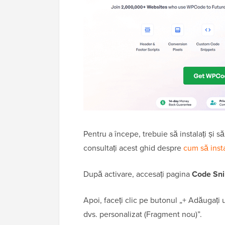
Pentru a începe, trebuie să instalați și să
consultați acest ghid despre
cum să inst
După activare, accesați pagina
Code Sni
Apoi, faceți clic pe butonul „+ Adăugați
dvs. personalizat (Fragment nou)”.