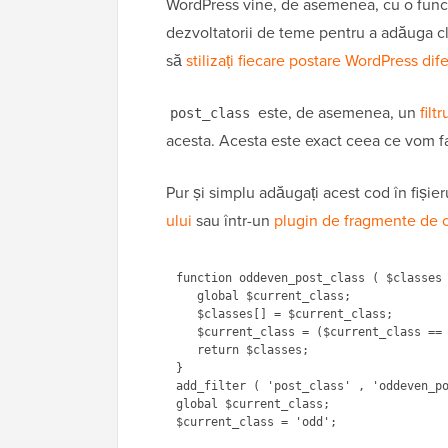
WordPress vine, de asemenea, cu o func
dezvoltatorii de teme pentru a adăuga c
să
stilizați fiecare postare WordPress dife
este, de asemenea, un
filtr
post_class
acesta. Acesta este exact ceea ce vom fa
Pur și simplu adăugați acest cod în fișie
ului
sau într-un
plugin de fragmente de 
function oddeven_post_class ( $classes 
   global $current_class;

   $classes[] = $current_class;

   $current_class = ($current_class == 'odd') ? 'even' : 'odd';

   return $classes;

}

add_filter ( 'post_class' , 'oddeven_po
global $current_class;
