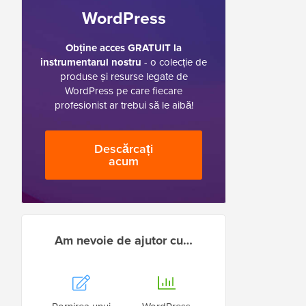
WordPress
Obține acces GRATUIT la
instrumentarul nostru
- o colecție de
produse și resurse legate de
WordPress pe care fiecare
profesionist ar trebui să le aibă!
Descărcați
acum
Am nevoie de ajutor cu…