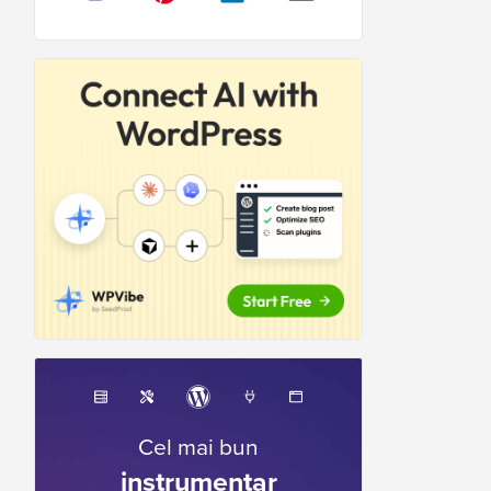
Cel mai bun
instrumentar