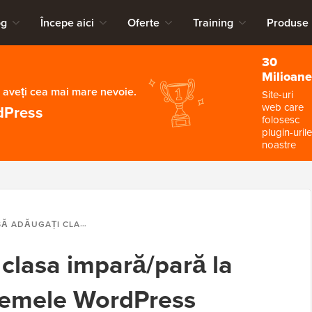
og
Începe aici
Oferte
Training
Produse
30
Milioane
 aveți cea mai mare nevoie.
Site-uri
web care
dPress
folosesc
plugin-urile
noastre
ASA IMPARĂ/PARĂ LA POSTAREA DVS. ÎN TEMELE WORDPRESS
clasa impară/pară la
 temele WordPress